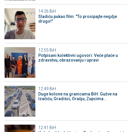
14:26
BiH
Sladiću pukao film: "To prosipajte negdje
drugo!"
12:55
BiH
Potpisani kolektivni ugovori: Veće plaće u
zdravstvu, obrazovanju i upravi
12:49
BiH
Duge kolone na granicama BiH: Gužve na
Izačiću, Gradišci, Orašju, Zupcima...
12:41
BiH