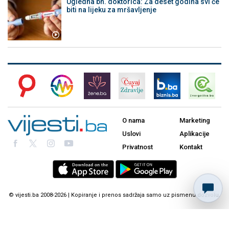
Ugledna bh. doktorica: Za deset godina svi će
biti na lijeku za mršavljenje
O nama
Marketing
Uslovi
Aplikacije
Privatnost
Kontakt
© vijesti.ba 2008-2026 | Kopiranje i prenos sadržaja samo uz pismenu dozvolu.