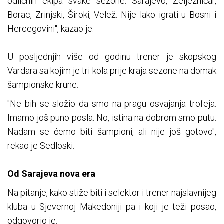
odličnih ekipa svake sezone. Sarajevo, Željezničar,
Borac, Zrinjski, Široki, Velež. Nije lako igrati u Bosni i
Hercegovini", kazao je.
U posljednjih više od godinu trener je skopskog
Vardara sa kojim je tri kola prije kraja sezone na domak
šampionske krune.
"Ne bih se složio da smo na pragu osvajanja trofeja.
Imamo još puno posla. No, istina na dobrom smo putu.
Nadam se ćemo biti šampioni, ali nije još gotovo",
rekao je Sedloski.
Od Sarajeva nova era
Na pitanje, kako stiže biti i selektor i trener najslavnijeg
kluba u Sjevernoj Makedoniji pa i koji je teži posao,
odgovorio je: