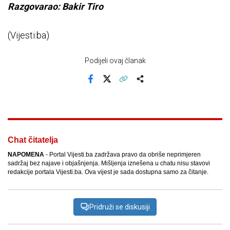
Razgovarao: Bakir Tiro
(Vijesti.ba)
Podijeli ovaj članak
Facebook
X
Kopiraj link
Više
Chat čitatelja
NAPOMENA
- Portal Vijesti.ba zadržava pravo da obriše neprimjeren
sadržaj bez najave i objašnjenja. Mišljenja iznešena u chatu nisu stavovi
redakcije portala Vijesti.ba. Ova vijest je sada dostupna samo za čitanje.
Pridruži se diskusiji