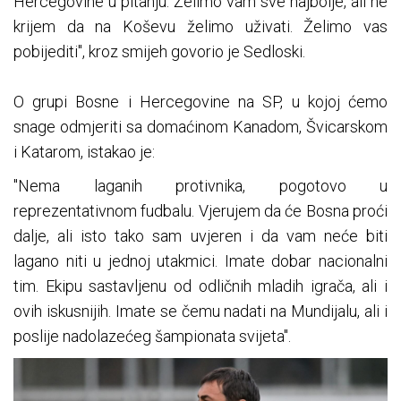
Hercegovine u pitanju. Želimo vam sve najbolje, ali ne
krijem da na Koševu želimo uživati. Želimo vas
pobijediti", kroz smijeh govorio je Sedloski.
O grupi Bosne i Hercegovine na SP, u kojoj ćemo
snage odmjeriti sa domaćinom Kanadom, Švicarskom
i Katarom, istakao je:
"Nema laganih protivnika, pogotovo u
reprezentativnom fudbalu. Vjerujem da će Bosna proći
dalje, ali isto tako sam uvjeren i da vam neće biti
lagano niti u jednoj utakmici. Imate dobar nacionalni
tim. Ekipu sastavljenu od odličnih mladih igrača, ali i
ovih iskusnijih. Imate se čemu nadati na Mundijalu, ali i
poslije nadolazećeg šampionata svijeta".