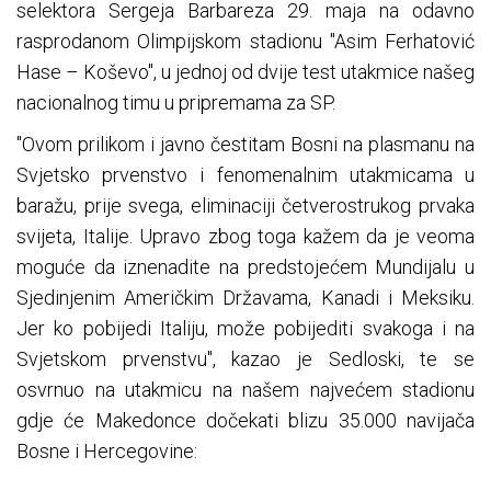
selektora Sergeja Barbareza 29. maja na odavno
rasprodanom Olimpijskom stadionu "Asim Ferhatović
Hase – Koševo", u jednoj od dvije test utakmice našeg
nacionalnog timu u pripremama za SP.
"Ovom prilikom i javno čestitam Bosni na plasmanu na
Svjetsko prvenstvo i fenomenalnim utakmicama u
baražu, prije svega, eliminaciji četverostrukog prvaka
svijeta, Italije. Upravo zbog toga kažem da je veoma
moguće da iznenadite na predstojećem Mundijalu u
Sjedinjenim Američkim Državama, Kanadi i Meksiku.
Jer ko pobijedi Italiju, može pobijediti svakoga i na
Svjetskom prvenstvu", kazao je Sedloski, te se
osvrnuo na utakmicu na našem najvećem stadionu
gdje će Makedonce dočekati blizu 35.000 navijača
Bosne i Hercegovine: