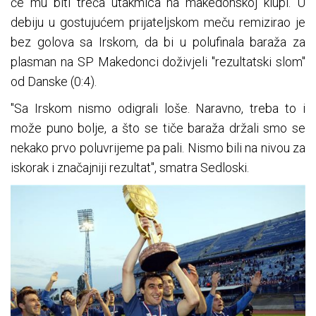
će mu biti treća utakmica na makedonskoj klupi. U
debiju u gostujućem prijateljskom meču remizirao je
bez golova sa Irskom, da bi u polufinala baraža za
plasman na SP Makedonci doživjeli "rezultatski slom"
od Danske (0:4).
"Sa Irskom nismo odigrali loše. Naravno, treba to i
može puno bolje, a što se tiče baraža držali smo se
nekako prvo poluvrijeme pa pali. Nismo bili na nivou za
iskorak i značajniji rezultat", smatra Sedloski.