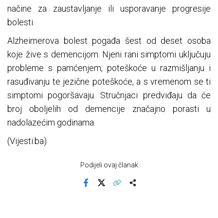
načine za zaustavljanje ili usporavanje progresije
bolesti.
Alzheimerova bolest pogađa šest od deset osoba
koje žive s demencijom. Njeni rani simptomi uključuju
probleme s pamćenjem, poteškoće u razmišljanju i
rasuđivanju te jezične poteškoće, a s vremenom se ti
simptomi pogoršavaju. Stručnjaci predviđaju da će
broj oboljelih od demencije značajno porasti u
nadolazećim godinama.
(Vijesti.ba)
Podijeli ovaj članak
Facebook
X
Kopiraj link
Više