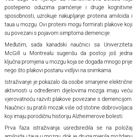
postepeno oduzima pamćenje i druge kognitivne
sposobnosti, uzrokuje nakupljanje proteina amiloida i
taua u mozgu. Ovi proteini mogu formirati plakove koji
su povezani s pojavom simptoma demencije.
Međutim, sada kanadski naučnici sa Univerziteta
McGill u Montrealu sugerišu da postoji još jedna
ključna promjena u mozgu koja se događa mnogo prije
nego što plakovi postanu vidljivi na snimkama.
Istraživanje je pokazalo da osobe smanjene električne
aktivnosti u određenim dijelovima mozga imaju veću
vjerovatnoću razviti plakove povezane s demencijom.
Naučnici su pratili mozak više od stotine dobrovoljaca
koji imaju porodičnu historiju Alzheimerove bolesti.
Prva faza istraživanja usredsredila se na položaj
amiloida i taua u mozgu, dok je druga mjerila moždanu