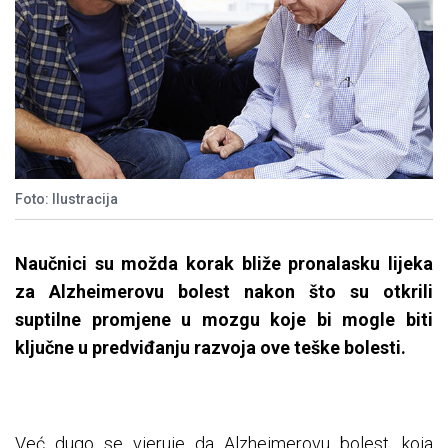
Foto: Ilustracija
Naučnici su možda korak bliže pronalasku lijeka
za Alzheimerovu bolest nakon što su otkrili
suptilne promjene u mozgu koje bi mogle biti
ključne u predviđanju razvoja ove teške bolesti.
Već dugo se vjeruje da Alzheimerovu bolest, koja