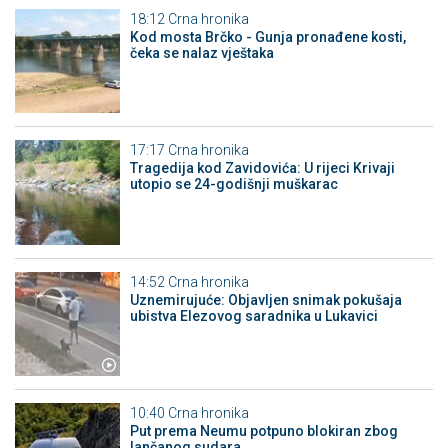
18:12
Crna hronika
Kod mosta Brčko - Gunja pronađene kosti,
čeka se nalaz vještaka
17:17
Crna hronika
Tragedija kod Zavidovića: U rijeci Krivaji
utopio se 24-godišnji muškarac
14:52
Crna hronika
Uznemirujuće: Objavljen snimak pokušaja
ubistva Elezovog saradnika u Lukavici
10:40
Crna hronika
Put prema Neumu potpuno blokiran zbog
lančanog sudara