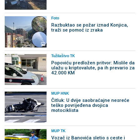
Foto
Razbuktao se požar iznad Konjica,
traži se pomoć iz zraka
Tužilaštvo TK
Popoviću predložen pritvor: Mislile da
ulažu u kriptovalute, pa ih prevario za
42.000 KM
MUP HNK
Čitluk: U dvije saobraćajne nesreće
teško povrijeđena dvojica
motociklista
MUP TK
Vozač iz Banovića sletio s ceste i