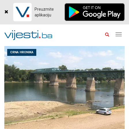
Preuzmite
aplikaciju
Toggl
navig
CRNA HRONIKA