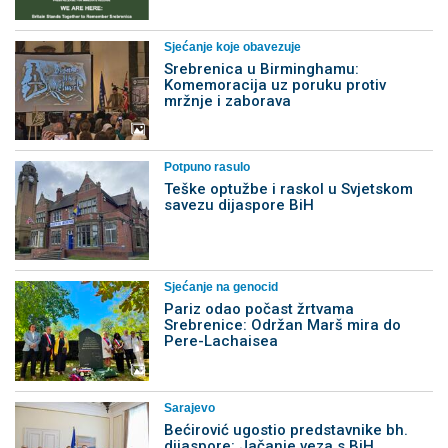
Sjećanje koje obavezuje
Srebrenica u Birminghamu:
Komemoracija uz poruku protiv
mržnje i zaborava
Potpuno rasulo
Teške optužbe i raskol u Svjetskom
savezu dijaspore BiH
Sjećanje na genocid
Pariz odao počast žrtvama
Srebrenice: Održan Marš mira do
Pere-Lachaisea
Sarajevo
Bećirović ugostio predstavnike bh.
dijaspore: Jačanje veza s BiH