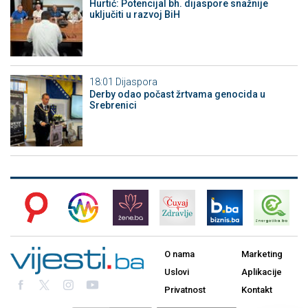
Hurtić: Potencijal bh. dijaspore snažnije
uključiti u razvoj BiH
18:01
Dijaspora
Derby odao počast žrtvama genocida u
Srebrenici
O nama
Marketing
Uslovi
Aplikacije
Privatnost
Kontakt