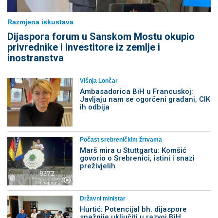
Razmjena iskustava
Dijaspora forum u Sanskom Mostu okupio
privrednike i investitore iz zemlje i
inostranstva
Višnja Lončar
Ambasadorica BiH u Francuskoj:
Javljaju nam se ogorčeni građani, CIK
ih odbija
Počast srebreničkim žrtvama
Marš mira u Stuttgartu: Komšić
govorio o Srebrenici, istini i snazi
preživjelih
Državni ministar
Hurtić: Potencijal bh. dijaspore
snažnije uključiti u razvoj BiH