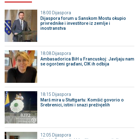
18:00
Dijaspora
Dijaspora forum u Sanskom Mostu okupio
privrednike i investitore iz zemlje i
inostranstva
18:08
Dijaspora
Ambasadorica BiH u Francuskoj: Javljaju nam
se ogorčeni građani, CIK ih odbija
18:15
Dijaspora
Marš mira u Stuttgartu: Komšić govorio o
Srebrenici, istini i snazi preživjelih
12:05
Dijaspora