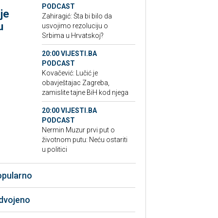
PODCAST
je
Zahiragić: Šta bi bilo da
u
usvojimo rezoluciju o
Srbima u Hrvatskoj?
20:00 VIJESTI.BA
PODCAST
Kovačević: Lučić je
obavještajac Zagreba,
zamislite tajne BiH kod njega
20:00 VIJESTI.BA
PODCAST
Nermin Muzur prvi put o
životnom putu: Neću ostariti
u politici
opularno
zdvojeno