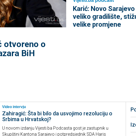
Vijesti.ba podcast
Karić: Novo Sarajevo 
veliko gradilište, stiž
velike promjene
ć otvoreno o
azara BiH
Video intervju
P
Zahiragić: Šta bi bilo da usvojimo rezoluciju o
Srbima u Hrvatskoj?
I
U novom izdanju Vijesti.ba Podcasta gost je zastupnik u
Skupštini Kantona Sarajevo i potpredsjednik SDA Haris