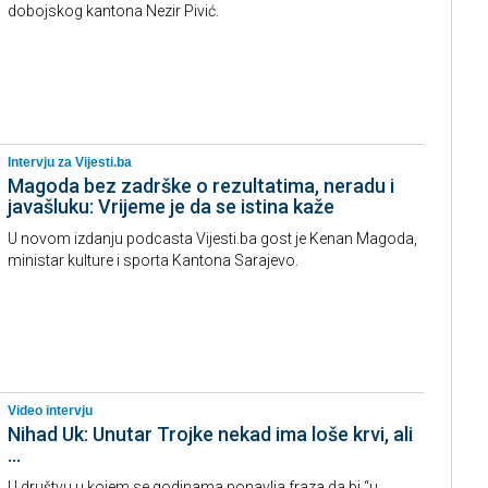
dobojskog kantona Nezir Pivić.
Intervju za Vijesti.ba
Magoda bez zadrške o rezultatima, neradu i
javašluku: Vrijeme je da se istina kaže
U novom izdanju podcasta Vijesti.ba gost je Kenan Magoda,
ministar kulture i sporta Kantona Sarajevo.
Video intervju
Nihad Uk: Unutar Trojke nekad ima loše krvi, ali
...
U društvu u kojem se godinama ponavlja fraza da bi “u