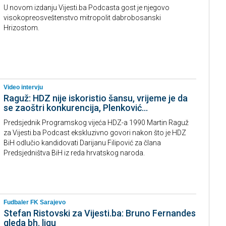
U novom izdanju Vijesti.ba Podcasta gost je njegovo
visokopreosveštenstvo mitropolit dabrobosanski
Hrizostom.
Video intervju
Raguž: HDZ nije iskoristio šansu, vrijeme je da
se zaoštri konkurencija, Plenković…
Predsjednik Programskog vijeća HDZ-a 1990 Martin Raguž
za Vijesti.ba Podcast ekskluzivno govori nakon što je HDZ
BiH odlučio kandidovati Darijanu Filipović za člana
Predsjedništva BiH iz reda hrvatskog naroda.
Fudbaler FK Sarajevo
Stefan Ristovski za Vijesti.ba: Bruno Fernandes
gleda bh. ligu