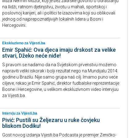
Ilidža Nermin Muzur, koji je bez zadrške govorio o odrastanju
na Ilidži, ratnom djetinjstvu, životu u mahali, sportskoj i
poslovnoj karijeri, ali i politici te izazovima koji su oblikovali
jednog od najprepoznatljivijih lokalnih lidera u Bosni i
Hercegovini.
Ekskluzivno za Vijesti.ba
Emir Spahić: Ova djeca imaju drskost za velike
stvari, Džeko neće niđe!
S pravom se nadamo da na Svjetskom prvenstvu možemo
napraviti veliki iskorak i bolji rezultat nego na Mundijalu 2014.
godine u Brazilu. Nije samo grupa naš cilj. Imamo puno veće
ciljeve, rekao je Emir Spahić, direktor fudbalske reprezentacije
Bosne i Hercegovine, u velikom ekskluzivnom video intervjuu
za Vijesti.ba.
Intervju za Vijesti.ba
Pivić: Pustili su Željezaru u ruke čovjeku
bliskom Dodiku!
Gost novog izdanja Vijesti.ba Podcasta je premijer Zeničko-