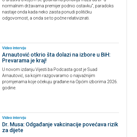
normalnim državama premijer podnio ostavku”, paradoks
nastaje onda kada neko zaista ponudi političku
odgovornost, a onda se to počne relativizirati.
Video intervju
Arnautović otkrio šta dolazi na izbore u BiH:
Prevarama je kraj!
U novom izdanju Vijesti.ba Podcasta gost je Suad
Arnautović, sa kojim razgovaramo o najvažnijim
promjenama koje očekuju građane na Općim izborima 2026.
godine.
Video intervju
Dr. Musa: Odgađanje vakcinacije povećava rizik
za dijete