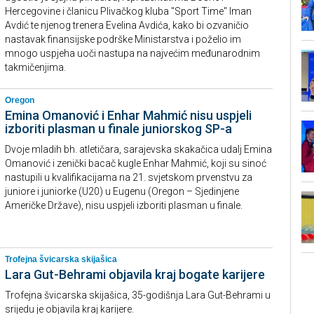
Hercegovine i članicu Plivačkog kluba "Sport Time" Iman
Avdić te njenog trenera Evelina Avdića, kako bi ozvaničio
nastavak finansijske podrške Ministarstva i poželio im
mnogo uspjeha uoči nastupa na najvećim međunarodnim
takmičenjima.
Oregon
Emina Omanović i Enhar Mahmić nisu uspjeli
izboriti plasman u finale juniorskog SP-a
Dvoje mladih bh. atletičara, sarajevska skakačica udalj Emina
Omanović i zenički bacač kugle Enhar Mahmić, koji su sinoć
nastupili u kvalifikacijama na 21. svjetskom prvenstvu za
juniore i juniorke (U20) u Eugenu (Oregon – Sjedinjene
Američke Države), nisu uspjeli izboriti plasman u finale.
Trofejna švicarska skijašica
Lara Gut-Behrami objavila kraj bogate karijere
Trofejna švicarska skijašica, 35-godišnja Lara Gut-Behrami u
srijedu je objavila kraj karijere.