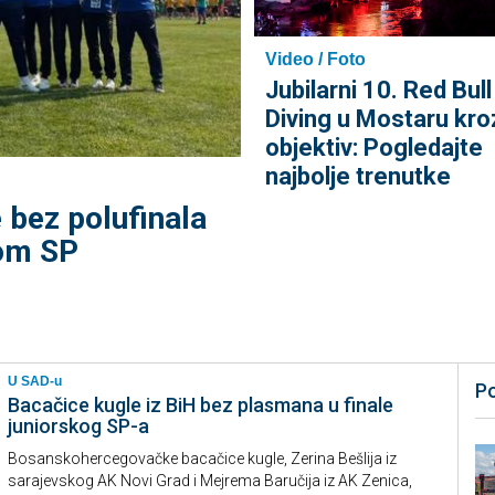
Video / Foto
Jubilarni 10. Red Bull 
Diving u Mostaru kro
objektiv: Pogledajte
najbolje trenutke
e bez polufinala
om SP
U SAD-u
P
Bacačice kugle iz BiH bez plasmana u finale
juniorskog SP-a
Bosanskohercegovačke bacačice kugle, Zerina Bešlija iz
sarajevskog AK Novi Grad i Mejrema Baručija iz AK Zenica,