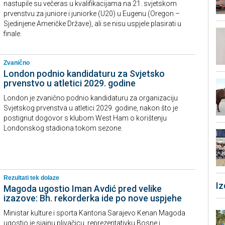
nastupile su večeras u kvalifikacijama na 21. svjetskom
prvenstvu za juniore i juniorke (U20) u Eugenu (Oregon –
Sjedinjene Američke Države), ali se nisu uspjele plasirati u
finale.
Zvanično
London podnio kandidaturu za Svjetsko
prvenstvo u atletici 2029. godine
London je zvanično podnio kandidaturu za organizaciju
Svjetskog prvenstva u atletici 2029. godine, nakon što je
postignut dogovor s klubom West Ham o korištenju
Londonskog stadiona tokom sezone.
Rezultati tek dolaze
I
Magoda ugostio Iman Avdić pred velike
izazove: Bh. rekorderka ide po nove uspjehe
Ministar kulture i sporta Kantona Sarajevo Kenan Magoda
ugostio je sjajnu plivačicu, reprezentativku Bosne i