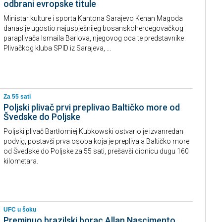
odbrani evropske titule
Ministar kulture i sporta Kantona Sarajevo Kenan Magoda
danas je ugostio najuspješnijeg bosanskohercegovačkog
paraplivača Ismaila Barlova, njegovog oca te predstavnike
Plivačkog kluba SPID iz Sarajeva, ...
Za 55 sati
Poljski plivač prvi preplivao Baltičko more od
Švedske do Poljske
Poljski plivač Bartłomiej Kubkowski ostvario je izvanredan
podvig, postavši prva osoba koja je preplivala Baltičko more
od Švedske do Poljske za 55 sati, prešavši dionicu dugu 160
kilometara.
UFC u šoku
Preminuo brazilski borac Allan Nascimento