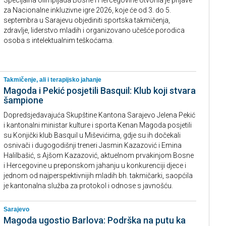
Specijalna olimpijada Bosne i Hercegovine otvorila je prijave
za Nacionalne inkluzivne igre 2026, koje će od 3. do 5.
septembra u Sarajevu objediniti sportska takmičenja,
zdravlje, liderstvo mladih i organizovano učešće porodica
osoba s intelektualnim teškoćama.
Takmičenje, ali i terapijsko jahanje
Magoda i Pekić posjetili Basquil: Klub koji stvara
šampione
Dopredsjedavajuća Skupštine Kantona Sarajevo Jelena Pekić
i kantonalni ministar kulture i sporta Kenan Magoda posjetili
su Konjički klub Basquil u Miševićima, gdje su ih dočekali
osnivači i dugogodišnji treneri Jasmin Kazazović i Emina
Halilbašić, s Ajšom Kazazović, aktuelnom prvakinjom Bosne
i Hercegovine u preponskom jahanju u konkurenciji djece i
jednom od najperspektivnijih mladih bh. takmičarki, saopćila
je kantonalna služba za protokol i odnose s javnošću.
Sarajevo
Magoda ugostio Barlova: Podrška na putu ka