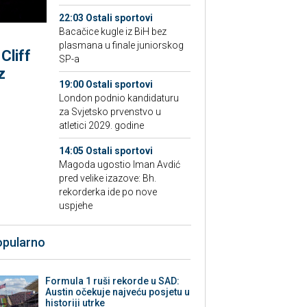
22:03 Ostali sportovi
Bacačice kugle iz BiH bez
plasmana u finale juniorskog
Cliff
SP-a
z
19:00 Ostali sportovi
London podnio kandidaturu
za Svjetsko prvenstvo u
atletici 2029. godine
14:05 Ostali sportovi
Magoda ugostio Iman Avdić
pred velike izazove: Bh.
rekorderka ide po nove
uspjehe
opularno
Formula 1 ruši rekorde u SAD:
Austin očekuje najveću posjetu u
historiji utrke