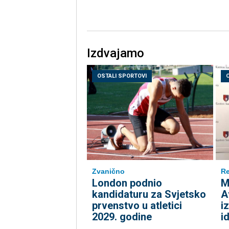
Izdvajamo
OSTALI SPORTOVI
Zvanično
Re
London podnio
M
kandidaturu za Svjetsko
A
prvenstvo u atletici
i
2029. godine
i