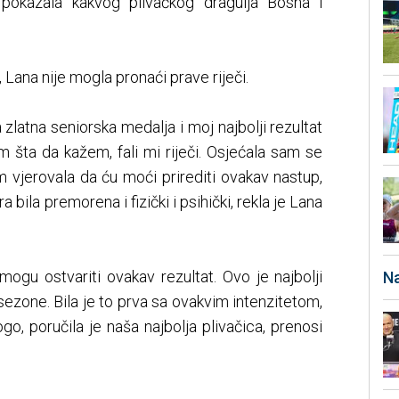
 pokazala kakvog plivačkog dragulja Bosna i
ana nije mogla pronaći prave riječi.
 zlatna seniorska medalja i moj najbolji rezultat
am šta da kažem, fali mi riječi. Osjećala sam se
m vjerovala da ću moći prirediti ovakav nastup,
bila premorena i fizički i psihički, rekla je Lana
ogu ostvariti ovakav rezultat. Ovo je najbolji
Na
 sezone. Bila je to prva sa ovakvim intenzitetom,
o, poručila je naša najbolja plivačica, prenosi