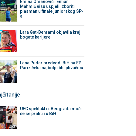
Emina Omanović i Enhar
Mahmić nisu uspjeli izboriti
plasman u finale juniorskog SP-
a
Lara Gut-Behrami objavila kraj
bogate karijere
Lana Pudar predvodi BiH na EP:
Pariz čeka najbolju bh. plivačicu
jčitanije
UFC spektakl iz Beograda moći
će se pratiti i u BiH