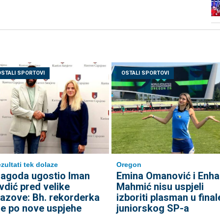
OSTALI SPORTOVI
OSTALI SPORTOVI
Oregon
zultati tek dolaze
Emina Omanović i Enha
agoda ugostio Iman
Mahmić nisu uspjeli
vdić pred velike
izboriti plasman u final
zazove: Bh. rekorderka
juniorskog SP-a
de po nove uspjehe