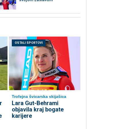
OSTALI SPORTOVI
Trofejna švicarska skijašica
r
Lara Gut-Behrami
objavila kraj bogate
e
karijere