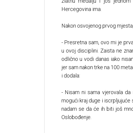
zlatnu medalju i još jednom
Hercegovina ima.
Nakon osvojenog prvog mjesta, L
- Presretna sam, ovo mi je prva
u ovoj disciplini. Zaista ne zn
odlično u vodi danas iako nisa
jer sam nakon trke na 100 metara 
i dodala:
- Nisam ni sama vjerovala da m
mogući kraj duge i iscrpljujuće
nadam se da će ih biti još mnog
Oslobođenje.