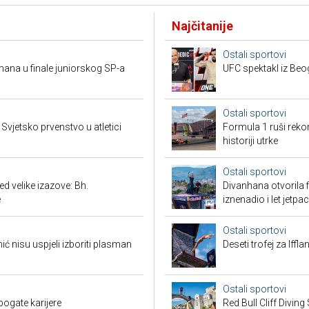
Najčitanije
Ostali sportovi
mana u finale juniorskog SP-a
UFC spektakl iz Beog
Ostali sportovi
vjetsko prvenstvo u atletici
Formula 1 ruši reko
historiji utrke
Ostali sportovi
 velike izazove: Bh.
Divanhana otvorila f
e
iznenadio i let jetp
Ostali sportovi
 nisu uspjeli izboriti plasman
Deseti trofej za Iffl
Ostali sportovi
bogate karijere
Red Bull Cliff Diving