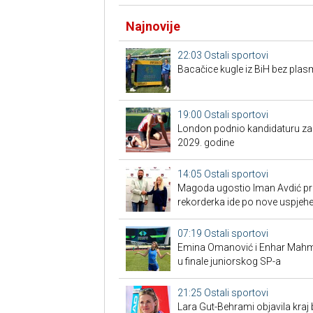
Najnovije
22:03
Ostali sportovi
Bacačice kugle iz BiH bez plas
19:00
Ostali sportovi
London podnio kandidaturu za S
2029. godine
14:05
Ostali sportovi
Magoda ugostio Iman Avdić pred
rekorderka ide po nove uspjeh
07:19
Ostali sportovi
Emina Omanović i Enhar Mahmić
u finale juniorskog SP-a
21:25
Ostali sportovi
Lara Gut-Behrami objavila kraj 