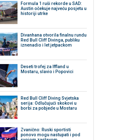
Formula 1 ruši rekorde u SAD:
Austin očekuje najveću posjetu u
historiji utrke
Divanhana otvorila finalnu rundu
Red Bull Cliff Divinga, publiku
iznenadio i let jetpackom
Deseti trofej za Iffland u
Mostaru, slavio i Popovici
Red Bull Cliff Diving Svjetska
serija: Odlučujući skokovi u
borbi za pobjede u Mostaru
Zvanično: Ruski sportisti
ponovo mogu nastupati i pod
svojom zastavom