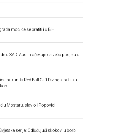
rada moći će se pratiti i u BiH
rde u SAD: Austin očekuje najveću posjetu u
inalnu rundu Red Bull Cliff Divinga, publiku
ackom
and u Mostaru, slavio i Popovici
 Svjetska serija: Odlučujući skokovi u borbi