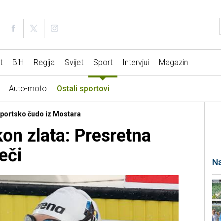
t
BiH
Regija
Svijet
Sport
Intervjui
Magazin
Auto-moto
Ostali sportovi
 Sportsko čudo iz Mostara
on zlata: Presretna
eči
Na