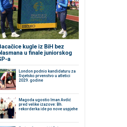
Bacačice kugle iz BiH bez
plasmana u finale juniorskog
SP-a
London podnio kandidaturu za
Svjetsko prvenstvo u atletici
2029. godine
Magoda ugostio Iman Avdić
pred velike izazove: Bh.
rekorderka ide po nove uspjehe