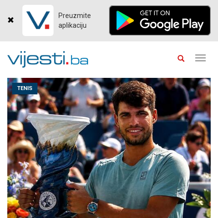
Preuzmite
aplikaciju
Toggl
navig
TENIS