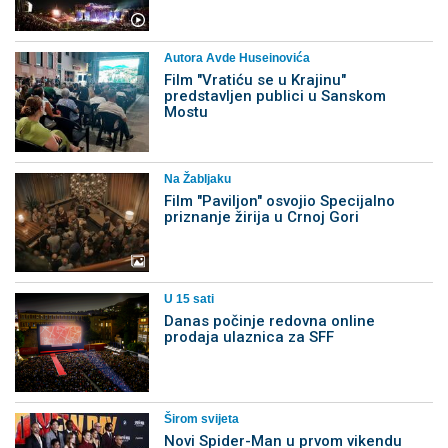
Autora Avde Huseinovića
Film "Vratiću se u Krajinu"
predstavljen publici u Sanskom
Mostu
Na Žabljaku
Film "Paviljon" osvojio Specijalno
priznanje žirija u Crnoj Gori
U 15 sati
Danas počinje redovna online
prodaja ulaznica za SFF
Širom svijeta
Novi Spider-Man u prvom vikendu