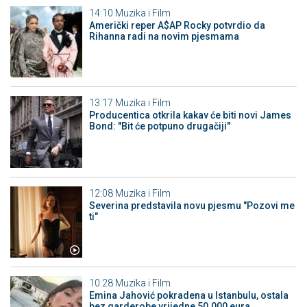
14:10
Muzika i Film
Američki reper A$AP Rocky potvrdio da
Rihanna radi na novim pjesmama
13:17
Muzika i Film
Producentica otkrila kakav će biti novi James
Bond: "Bit će potpuno drugačiji"
12:08
Muzika i Film
Severina predstavila novu pjesmu "Pozovi me
ti"
10:28
Muzika i Film
Emina Jahović pokradena u Istanbulu, ostala
bez garderobe vrijedne 50.000 eura