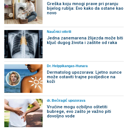
Greška koju mnogi prave pri pranju
bijelog rublja: Evo kako da ostane kao
novo
Naučnici otkrili
Jedna zanemarena žlijezda može biti
ključ dugog života i zaštite od raka
Dr. Helppikangas-Hunara
Dermatolog upozorava: Ljetno sunce
može ostaviti trajne posljedice na
koži
dr. Bećiragić upozorava
Vrućine mogu ozbiljno oštetiti
bubrege, evo zašto je važno piti
dovoljno vode