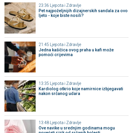
23:36
Ljepota i Zdravlje
Pet najpoželjnijih dizajnerskih sandala za ovo
ljeto - koje biste nosili?
21:45
Ljepota i Zdravlje
Jedna kašičica ovog praha u kafi može
pomoći crijevima
13:35
Ljepota i Zdravlje
Kardiolog otkrio koje namirnice izbjegavati
nakon srčanog udara
13:48
Ljepota i Zdravlje
Ove navike u srednjim godinama mogu
povećati rizik od srčanih bolesti