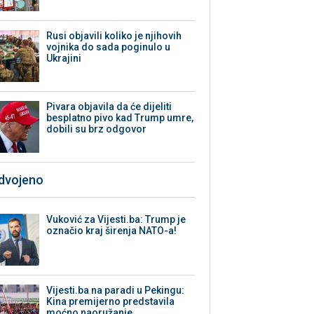
Rusi objavili koliko je njihovih
vojnika do sada poginulo u
Ukrajini
Pivara objavila da će dijeliti
besplatno pivo kad Trump umre,
dobili su brz odgovor
zdvojeno
Vuković za Vijesti.ba: Trump je
označio kraj širenja NATO-a!
Vijesti.ba na paradi u Pekingu:
Kina premijerno predstavila
moćno naoružanje