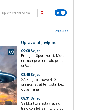
Prijavi se
Upravo objavljeno:
09:08 Svijet
Erdogan: Sporazum iz Meke
nije usmjeren ni protiv jedne
države
08:40 Svijet
SAD objavile nove NLO
snimke: istražitelji ostali bez
objašnjenja
08:31 Svijet
Sa Mont Everesta vraćaju
tijelo koje leži zamrznuto 30