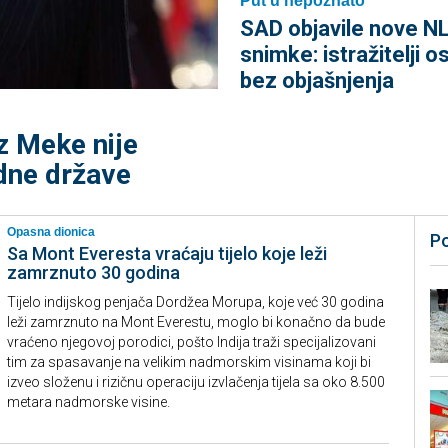
Put u nepoznato
SAD objavile nove N
snimke: istražitelji os
bez objašnjenja
z Meke nije
edne države
Opasna dionica
P
Sa Mont Everesta vraćaju tijelo koje leži
zamrznuto 30 godina
Tijelo indijskog penjača Dordžea Morupa, koje već 30 godina
leži zamrznuto na Mont Everestu, moglo bi konačno da bude
vraćeno njegovoj porodici, pošto Indija traži specijalizovani
tim za spasavanje na velikim nadmorskim visinama koji bi
izveo složenu i rizičnu operaciju izvlačenja tijela sa oko 8.500
metara nadmorske visine.