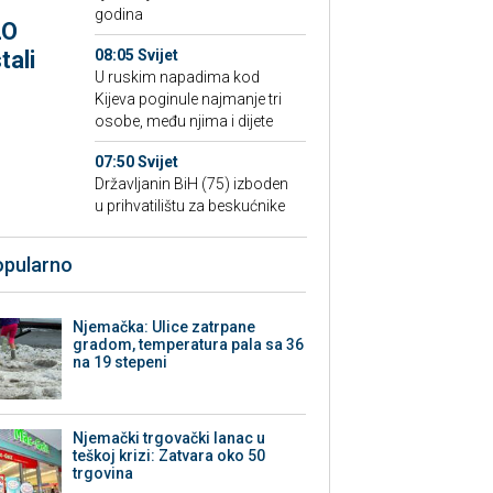
godina
LO
tali
08:05 Svijet
U ruskim napadima kod
Kijeva poginule najmanje tri
osobe, među njima i dijete
07:50 Svijet
Državljanin BiH (75) izboden
u prihvatilištu za beskućnike
opularno
Njemačka: Ulice zatrpane
gradom, temperatura pala sa 36
na 19 stepeni
Njemački trgovački lanac u
teškoj krizi: Zatvara oko 50
trgovina