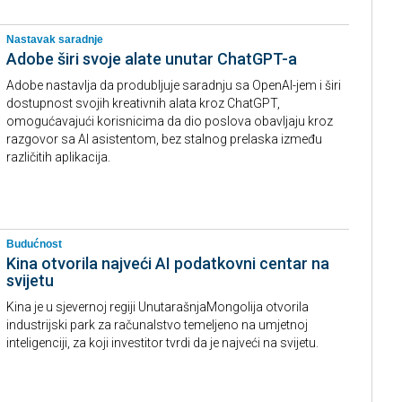
Nastavak saradnje
Adobe širi svoje alate unutar ChatGPT-a
Adobe nastavlja da produbljuje saradnju sa OpenAI-jem i širi
dostupnost svojih kreativnih alata kroz ChatGPT,
omogućavajući korisnicima da dio poslova obavljaju kroz
razgovor sa AI asistentom, bez stalnog prelaska između
različitih aplikacija.
Budućnost
Kina otvorila najveći AI podatkovni centar na
svijetu
Kina je u sjevernoj regiji UnutarašnjaMongolija otvorila
industrijski park za računalstvo temeljeno na umjetnoj
inteligenciji, za koji investitor tvrdi da je najveći na svijetu.