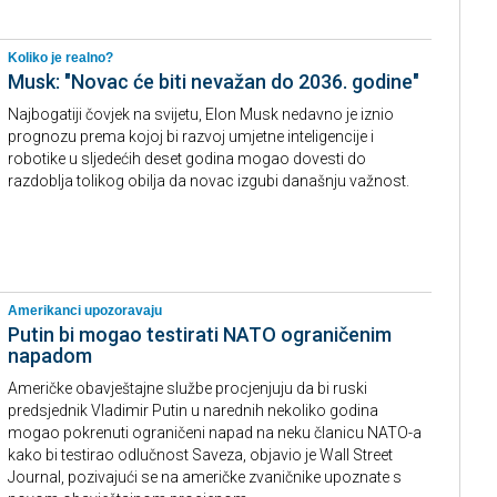
Koliko je realno?
Musk: "Novac će biti nevažan do 2036. godine"
Najbogatiji čovjek na svijetu, Elon Musk nedavno je iznio
prognozu prema kojoj bi razvoj umjetne inteligencije i
robotike u sljedećih deset godina mogao dovesti do
razdoblja tolikog obilja da novac izgubi današnju važnost.
Amerikanci upozoravaju
Putin bi mogao testirati NATO ograničenim
napadom
Američke obavještajne službe procjenjuju da bi ruski
predsjednik Vladimir Putin u narednih nekoliko godina
mogao pokrenuti ograničeni napad na neku članicu NATO-a
kako bi testirao odlučnost Saveza, objavio je Wall Street
Journal, pozivajući se na američke zvaničnike upoznate s