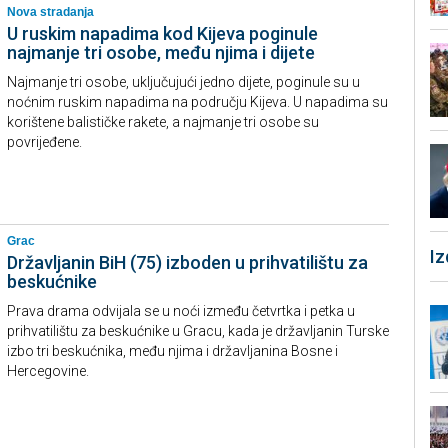
Nova stradanja
U ruskim napadima kod Kijeva poginule
najmanje tri osobe, među njima i dijete
Najmanje tri osobe, uključujući jedno dijete, poginule su u
noćnim ruskim napadima na području Kijeva. U napadima su
korištene balističke rakete, a najmanje tri osobe su
povrijeđene.
Grac
I
Državljanin BiH (75) izboden u prihvatilištu za
beskućnike
Prava drama odvijala se u noći između četvrtka i petka u
prihvatilištu za beskućnike u Gracu, kada je državljanin Turske
izbo tri beskućnika, među njima i državljanina Bosne i
Hercegovine.