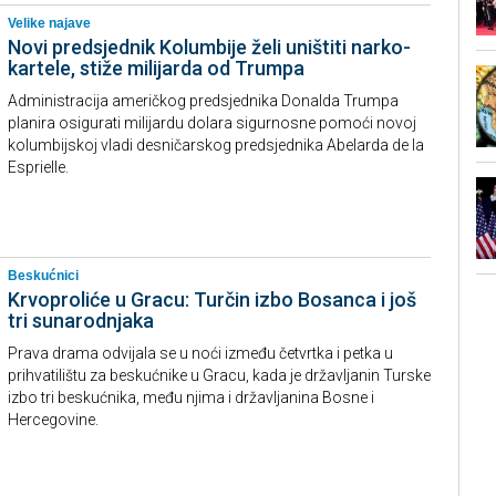
Velike najave
Novi predsjednik Kolumbije želi uništiti narko-
kartele, stiže milijarda od Trumpa
Administracija američkog predsjednika Donalda Trumpa
planira osigurati milijardu dolara sigurnosne pomoći novoj
kolumbijskoj vladi desničarskog predsjednika Abelarda de la
Esprielle.
Beskućnici
Krvoproliće u Gracu: Turčin izbo Bosanca i još
tri sunarodnjaka
Prava drama odvijala se u noći između četvrtka i petka u
prihvatilištu za beskućnike u Gracu, kada je državljanin Turske
izbo tri beskućnika, među njima i državljanina Bosne i
Hercegovine.