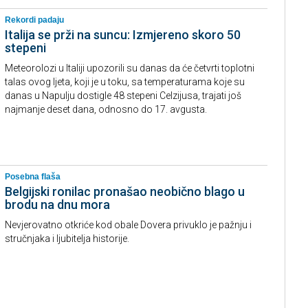
Rekordi padaju
Italija se prži na suncu: Izmjereno skoro 50
stepeni
Meteorolozi u Italiji upozorili su danas da će četvrti toplotni
talas ovog ljeta, koji je u toku, sa temperaturama koje su
danas u Napulju dostigle 48 stepeni Celzijusa, trajati još
najmanje deset dana, odnosno do 17. avgusta.
Posebna flaša
Belgijski ronilac pronašao neobično blago u
brodu na dnu mora
Nevjerovatno otkriće kod obale Dovera privuklo je pažnju i
stručnjaka i ljubitelja historije.