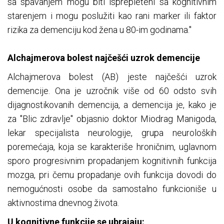
sa spavanjem mogu biti isprepleteni sa kognitivnim
starenjem i mogu poslužiti kao rani marker ili faktor
rizika za demenciju kod žena u 80-im godinama."
Alchajmerova bolest najčešći uzrok demencije
Alchajmerova bolest (AB) jeste najčešći uzrok
demencije. Ona je uzročnik više od 60 odsto svih
dijagnostikovanih demencija, a demencija je, kako je
za "Blic zdravlje" objasnio doktor Miodrag Manigoda,
lekar specijalista neurologije, grupa neuroloških
poremećaja, koja se karakteriše hroničnim, uglavnom
sporo progresivnim propadanjem kognitivnih funkcija
mozga, pri čemu propadanje ovih funkcija dovodi do
nemogućnosti osobe da samostalno funkcioniše u
aktivnostima dnevnog života.
U kognitivne funkcije se ubrajaju: