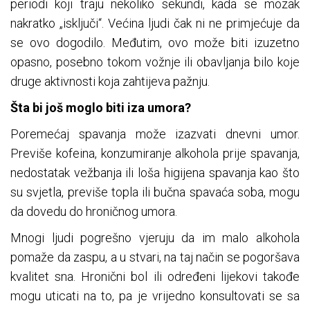
periodi koji traju nekoliko sekundi, kada se mozak
nakratko „isključi“. Većina ljudi čak ni ne primjećuje da
se ovo dogodilo. Međutim, ovo može biti izuzetno
opasno, posebno tokom vožnje ili obavljanja bilo koje
druge aktivnosti koja zahtijeva pažnju.
Šta bi još moglo biti iza umora?
Poremećaj spavanja može izazvati dnevni umor.
Previše kofeina, konzumiranje alkohola prije spavanja,
nedostatak vežbanja ili loša higijena spavanja kao što
su svjetla, previše topla ili bučna spavaća soba, mogu
da dovedu do hroničnog umora.
Mnogi ljudi pogrešno vjeruju da im malo alkohola
pomaže da zaspu, a u stvari, na taj način se pogoršava
kvalitet sna. Hronični bol ili određeni lijekovi takođe
mogu uticati na to, pa je vrijedno konsultovati se sa