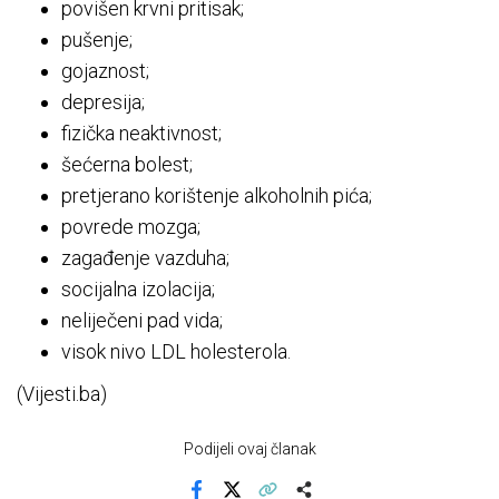
povišen krvni pritisak;
pušenje;
gojaznost;
depresija;
fizička neaktivnost;
šećerna bolest;
pretjerano korištenje alkoholnih pića;
povrede mozga;
zagađenje vazduha;
socijalna izolacija;
neliječeni pad vida;
visok nivo LDL holesterola.
(Vijesti.ba)
Podijeli ovaj članak