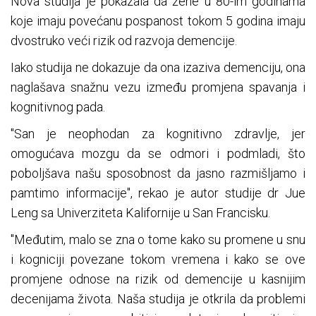
Nova studija je pokazala da žene u 80-im godinama
koje imaju povećanu pospanost tokom 5 godina imaju
dvostruko veći rizik od razvoja demencije.
Iako studija ne dokazuje da ona izaziva demenciju, ona
naglašava snažnu vezu između promjena spavanja i
kognitivnog pada.
"San je neophodan za kognitivno zdravlje, jer
omogućava mozgu da se odmori i podmladi, što
poboljšava našu sposobnost da jasno razmišljamo i
pamtimo informacije", rekao je autor studije dr Jue
Leng sa Univerziteta Kalifornije u San Francisku.
"Međutim, malo se zna o tome kako su promene u snu
i kogniciji povezane tokom vremena i kako se ove
promjene odnose na rizik od demencije u kasnijim
decenijama života. Naša studija je otkrila da problemi