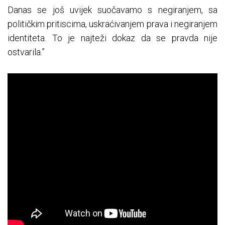
Danas se još uvijek suočavamo s negiranjem, sa
političkim pritiscima, uskraćivanjem prava i negiranjem
identiteta. To je najteži dokaz da se pravda nije
ostvarila.”