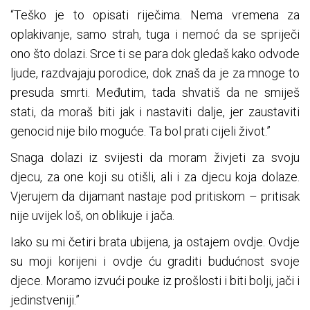
“Teško je to opisati riječima. Nema vremena za
oplakivanje, samo strah, tuga i nemoć da se spriječi
ono što dolazi. Srce ti se para dok gledaš kako odvode
ljude, razdvajaju porodice, dok znaš da je za mnoge to
presuda smrti. Međutim, tada shvatiš da ne smiješ
stati, da moraš biti jak i nastaviti dalje, jer zaustaviti
genocid nije bilo moguće. Ta bol prati cijeli život.”
Snaga dolazi iz svijesti da moram živjeti za svoju
djecu, za one koji su otišli, ali i za djecu koja dolaze.
Vjerujem da dijamant nastaje pod pritiskom – pritisak
nije uvijek loš, on oblikuje i jača.
Iako su mi četiri brata ubijena, ja ostajem ovdje. Ovdje
su moji korijeni i ovdje ću graditi budućnost svoje
djece. Moramo izvući pouke iz prošlosti i biti bolji, jači i
jedinstveniji.”