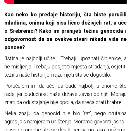
Kao neko ko predaje historiju, šta biste poručili
mladima, onima koji nisu lično doživjeli rat, a uče
o Srebrenici? Kako im prenijeti težinu genocida i
odgovornost da se ovakve stvari nikada više ne
ponove?
“Istina je najbolji učitelj. Trebaju upoznati činjenice, a
ne mišljenja. Trebaju posjetiti mjesta stradanja, osjetiti
težinu naše historije i razumjeti šta se dogodilo.
Poručujem im da uče, da budu najbolji u onome što
rade, jer budućnost naše države zavisi od njih. Moraju
znati da odustajanje nije opcija, da sreća prati hrabre.
Neka znaju da genocid nije bio ‘rat’, nego brutalna
agresija s namjerom uništenja. Moramo govoriti jasno i
glasno o onome što se desilo, jer samo tako možemo