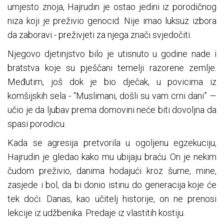
umjesto znoja, Hajrudin je ostao jedini iz porodičnog
niza koji je preživio genocid. Nije imao luksuz izbora
da zaboravi - preživjeti za njega znači svjedočiti.
Njegovo djetinjstvo bilo je utisnuto u godine nade i
bratstva koje su pješčani temelji razorene zemlje.
Međutim, još dok je bio dječak, u povicima iz
komšijskih sela - “Muslimani, došli su vam crni dani” —
učio je da ljubav prema domovini neće biti dovoljna da
spasi porodicu.
Kada se agresija pretvorila u ogoljenu egzekuciju,
Hajrudin je gledao kako mu ubijaju braću. On je nekim
čudom preživio, danima hodajući kroz šume, mine,
zasjede i bol, da bi donio istinu do generacija koje će
tek doći. Danas, kao učitelj historije, on ne prenosi
lekcije iz udžbenika. Predaje iz vlastitih kostiju.