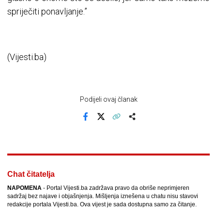
spriječiti ponavljanje.”
(Vijesti.ba)
Podijeli ovaj članak
Facebook
X
Kopiraj link
Više
Chat čitatelja
NAPOMENA
- Portal Vijesti.ba zadržava pravo da obriše neprimjeren
sadržaj bez najave i objašnjenja. Mišljenja iznešena u chatu nisu stavovi
redakcije portala Vijesti.ba. Ova vijest je sada dostupna samo za čitanje.