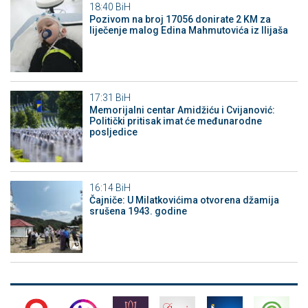
18:40
BiH
Pozivom na broj 17056 donirate 2 KM za
liječenje malog Edina Mahmutovića iz Ilijaša
17:31
BiH
Memorijalni centar Amidžiću i Cvijanović:
Politički pritisak imat će međunarodne
posljedice
16:14
BiH
Čajniče: U Milatkovićima otvorena džamija
srušena 1943. godine