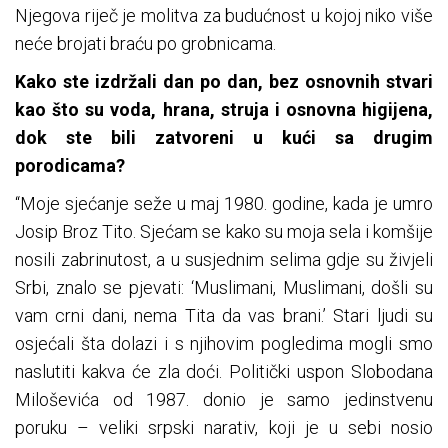
Njegova riječ je molitva za budućnost u kojoj niko više
neće brojati braću po grobnicama.
Kako ste izdržali dan po dan, bez osnovnih stvari
kao što su voda, hrana, struja i osnovna higijena,
dok ste bili zatvoreni u kući sa drugim
porodicama?
“Moje sjećanje seže u maj 1980. godine, kada je umro
Josip Broz Tito. Sjećam se kako su moja sela i komšije
nosili zabrinutost, a u susjednim selima gdje su živjeli
Srbi, znalo se pjevati: ‘Muslimani, Muslimani, došli su
vam crni dani, nema Tita da vas brani.’ Stari ljudi su
osjećali šta dolazi i s njihovim pogledima mogli smo
naslutiti kakva će zla doći. Politički uspon Slobodana
Miloševića od 1987. donio je samo jedinstvenu
poruku – veliki srpski narativ, koji je u sebi nosio