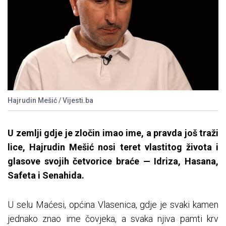
Hajrudin Mešić / Vijesti.ba
U zemlji gdje je zločin imao ime, a pravda još traži
lice, Hajrudin Mešić nosi teret vlastitog života i
glasove svojih četvorice braće
— Idriza, Hasana,
Safeta i Senahida.
U selu Maćesi, općina Vlasenica, gdje je svaki kamen
jednako znao ime čovjeka, a svaka njiva pamti krv