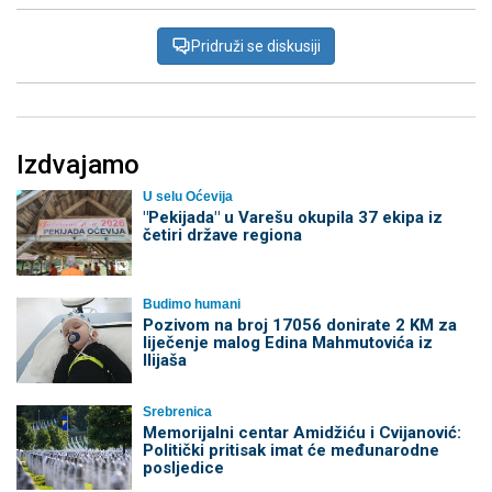
Pridruži se diskusiji
Izdvajamo
U selu Oćevija
"Pekijada" u Varešu okupila 37 ekipa iz
četiri države regiona
Budimo humani
Pozivom na broj 17056 donirate 2 KM za
liječenje malog Edina Mahmutovića iz
Ilijaša
Srebrenica
Memorijalni centar Amidžiću i Cvijanović:
Politički pritisak imat će međunarodne
posljedice