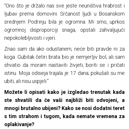
“Ono što je držalo nas sve jeste neuništiva hrabrost i
ljubav prema domovini. Srčanost ljudi u Bosanskom
srednjem Podrinju bila je ogromna. Mi smo, uprkos
ogromnoj disproporciji snaga, opstali zahvaljujući
nepokolebljivosti i vjeri.
Znao sam da ako odustanem, neće biti pravde ni za
koga. Gubitak četiri brata bio je nemjerljiv bol, ali sam
shvatio da moram nastaviti živjeti, boriti se i pričati
istinu. Moja odiseja trajala je 17 dana; pokušali su me
ubiti, ali nisu uspjeli.”
Možete li opisati kako je izgledao trenutak kada
ste shvatili da će vaši najbliži biti odvojeni, a
mnogi brutalno ubijeni? Kako se nosi dodatni teret
s tim strahom i tugom, kada nemate vremena za
oplakivanje?