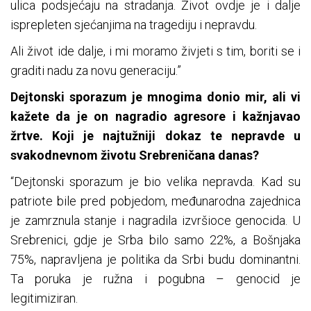
ulica podsjećaju na stradanja. Život ovdje je i dalje
isprepleten sjećanjima na tragediju i nepravdu.
Ali život ide dalje, i mi moramo živjeti s tim, boriti se i
graditi nadu za novu generaciju.”
Dejtonski sporazum je mnogima donio mir, ali vi
kažete da je on nagradio agresore i kažnjavao
žrtve. Koji je najtužniji dokaz te nepravde u
svakodnevnom životu Srebreničana danas?
“Dejtonski sporazum je bio velika nepravda. Kad su
patriote bile pred pobjedom, međunarodna zajednica
je zamrznula stanje i nagradila izvršioce genocida. U
Srebrenici, gdje je Srba bilo samo 22%, a Bošnjaka
75%, napravljena je politika da Srbi budu dominantni.
Ta poruka je ružna i pogubna – genocid je
legitimiziran.