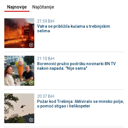
Najnovije
Najčitanije
21:59
BiH
Vatra se približila kućama u trebinjskim
selima
21:10
BiH
Borenović pružio podršku novinarki BN TV
nakon napada: "Nije sama"
20:37
BiH
Požar kod Trebinja: Aktiviralo se minsko polje,
u pomoć stigao i helikopeter