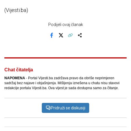
(Vijesti.ba)
Podijeli ovaj članak
Facebook
X
Kopiraj link
Više
Chat čitatelja
NAPOMENA
- Portal Vijesti.ba zadržava pravo da obriše neprimjeren
sadržaj bez najave i objašnjenja. Mišljenja iznešena u chatu nisu stavovi
redakcije portala Vijesti.ba. Ova vijest je sada dostupna samo za čitanje.
Pridruži se diskusiji