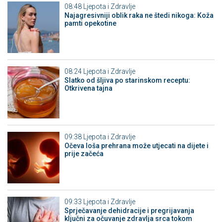
08:48
Ljepota i Zdravlje
Najagresivniji oblik raka ne štedi nikoga: Koža
pamti opekotine
08:24
Ljepota i Zdravlje
Slatko od šljiva po starinskom receptu:
Otkrivena tajna
09:38
Ljepota i Zdravlje
Očeva loša prehrana može utjecati na dijete i
prije začeća
09:33
Ljepota i Zdravlje
Sprječavanje dehidracije i pregrijavanja
ključni za očuvanje zdravlja srca tokom