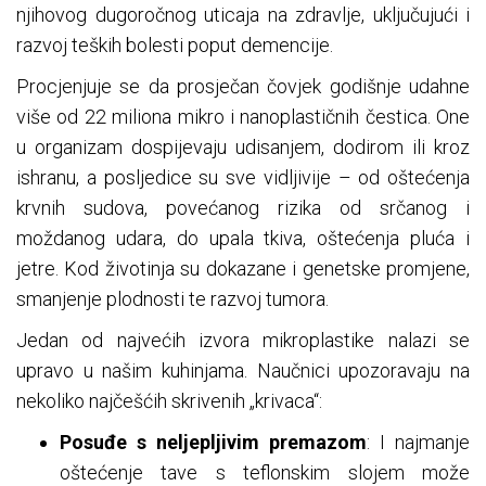
njihovog dugoročnog uticaja na zdravlje, uključujući i
razvoj teških bolesti poput demencije.
Procjenjuje se da prosječan čovjek godišnje udahne
više od 22 miliona mikro i nanoplastičnih čestica. One
u organizam dospijevaju udisanjem, dodirom ili kroz
ishranu, a posljedice su sve vidljivije – od oštećenja
krvnih sudova, povećanog rizika od srčanog i
moždanog udara, do upala tkiva, oštećenja pluća i
jetre. Kod životinja su dokazane i genetske promjene,
smanjenje plodnosti te razvoj tumora.
Jedan od najvećih izvora mikroplastike nalazi se
upravo u našim kuhinjama. Naučnici upozoravaju na
nekoliko najčešćih skrivenih „krivaca“:
Posuđe s neljepljivim premazom
: I najmanje
oštećenje tave s teflonskim slojem može