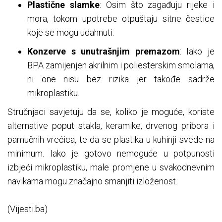
Plastične slamke
: Osim što zagađuju rijeke i
mora, tokom upotrebe otpuštaju sitne čestice
koje se mogu udahnuti.
Konzerve s unutrašnjim premazom
: Iako je
BPA zamijenjen akrilnim i poliesterskim smolama,
ni one nisu bez rizika jer takođe sadrže
mikroplastiku.
Stručnjaci savjetuju da se, koliko je moguće, koriste
alternative poput stakla, keramike, drvenog pribora i
pamučnih vrećica, te da se plastika u kuhinji svede na
minimum. Iako je gotovo nemoguće u potpunosti
izbjeći mikroplastiku, male promjene u svakodnevnim
navikama mogu značajno smanjiti izloženost.
(Vijesti.ba)