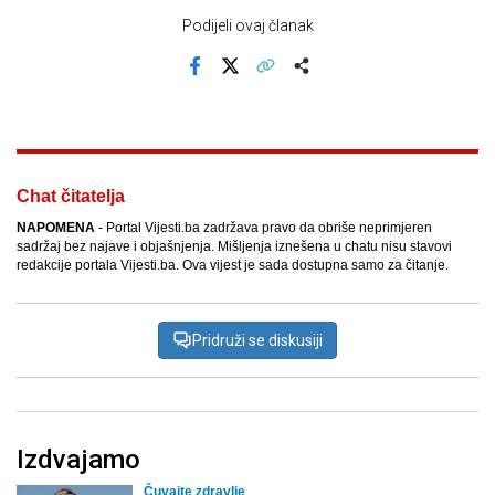
Podijeli ovaj članak
Facebook
X
Kopiraj link
Više
Chat čitatelja
NAPOMENA
- Portal Vijesti.ba zadržava pravo da obriše neprimjeren
sadržaj bez najave i objašnjenja. Mišljenja iznešena u chatu nisu stavovi
redakcije portala Vijesti.ba. Ova vijest je sada dostupna samo za čitanje.
Pridruži se diskusiji
Izdvajamo
Čuvajte zdravlje