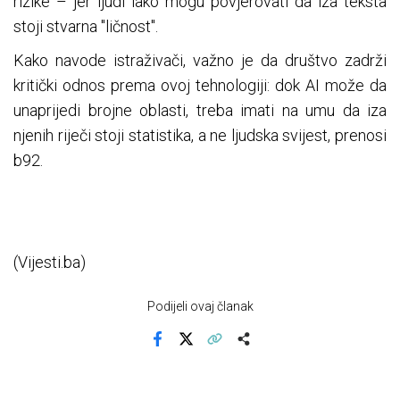
rizike – jer ljudi lako mogu povjerovati da iza teksta
stoji stvarna "ličnost".
Kako navode istraživači, važno je da društvo zadrži
kritički odnos prema ovoj tehnologiji: dok AI može da
unaprijedi brojne oblasti, treba imati na umu da iza
njenih riječi stoji statistika, a ne ljudska svijest, prenosi
b92.
(Vijesti.ba)
Podijeli ovaj članak
Facebook
X
Kopiraj link
Više