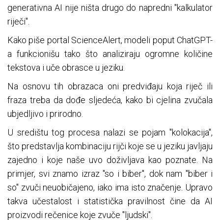
generativna AI nije ništa drugo do napredni "kalkulator
riječi".
Kako piše portal ScienceAlert, modeli poput ChatGPT-
a funkcionišu tako što analiziraju ogromne količine
tekstova i uče obrasce u jeziku.
Na osnovu tih obrazaca oni predviđaju koja riječ ili
fraza treba da dođe sljedeća, kako bi cjelina zvučala
ubjedljivo i prirodno.
U središtu tog procesa nalazi se pojam "kolokacija",
što predstavlja kombinaciju rijči koje se u jeziku javljaju
zajedno i koje naše uvo doživljava kao poznate. Na
primjer, svi znamo izraz "so i biber", dok nam "biber i
so" zvuči neuobičajeno, iako ima isto značenje. Upravo
takva učestalost i statistička pravilnost čine da AI
proizvodi rečenice koje zvuče "ljudski".