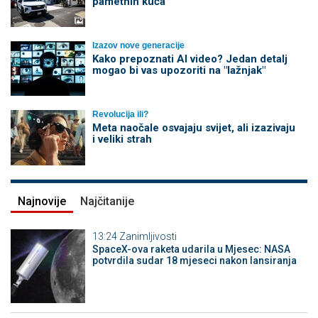
pametnih kuća
Izazov nove generacije
Kako prepoznati AI video? Jedan detalj
mogao bi vas upozoriti na "lažnjak"
Revolucija ili?
Meta naočale osvajaju svijet, ali izazivaju
i veliki strah
Najnovije
Najčitanije
13:24
Zanimljivosti
SpaceX-ova raketa udarila u Mjesec: NASA
potvrdila sudar 18 mjeseci nakon lansiranja