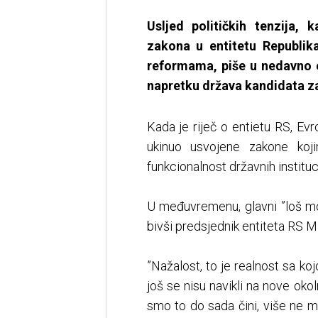
Usljed političkih tenzija,
zakona u entitetu Republik
reformama, piše u nedavno o
napretku država kandidata za 
Kada je riječ o entietu RS, Ev
ukinuo usvojene zakone koj
funkcionalnost državnih instituci
U međuvremenu, glavni ”loš m
bivši predsjednik entiteta RS M
”Nažalost, to je realnost sa ko
još se nisu navikli na nove oko
smo to do sada čini, više ne 