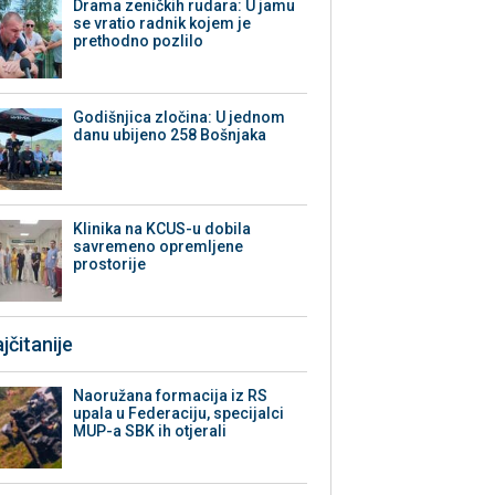
Drama zeničkih rudara: U jamu
se vratio radnik kojem je
prethodno pozlilo
Godišnjica zločina: U jednom
danu ubijeno 258 Bošnjaka
Klinika na KCUS-u dobila
savremeno opremljene
prostorije
jčitanije
Naoružana formacija iz RS
upala u Federaciju, specijalci
MUP-a SBK ih otjerali