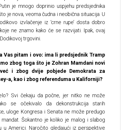
Putin je mnogo doprinio uspjehu predsjednika
to je nova, veoma čudna i neobična situacija. U
dikovo izvlačenje iz ‘crne rupe’ dosta dobro
koje ne znamo kako će se razvijati. Ipak, ovaj
 Dodikovoj trgovini.
Vas pitam i ovo: ima li predsjednik Tramp
samo zbog toga što je Zohran Mamdani novi
 već i zbog dvije pobjede Demokrata za
ey-a, kao i zbog referenduma u Kaliforniji?
elo? Svi čekaju da počne, jer nitko ne može
ako se očekivalo da dekonstrukcija starih
ike, uloge Kongresa i Senata ne može predugo
ugi mandat. Šokantno je koliko je malog i slabog
u u Americi. Naročito gledajući iz perspektive