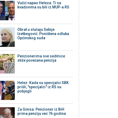
Vučić napao Heleza: Ti sa
kvadovima su bili iz MUP-a RS
Obrat u slučaju Sebije
Izetbegović: Poništena odluka
Općinskog suda
Penzionerima ove sedmice
stiže povećana penzija
Helez: Kada su specijalci SBK
prišli, "specijalci" iz RS su
pobjegli
Za Ginisa: Penzioner iz BiH
prima penziju već 76 godina