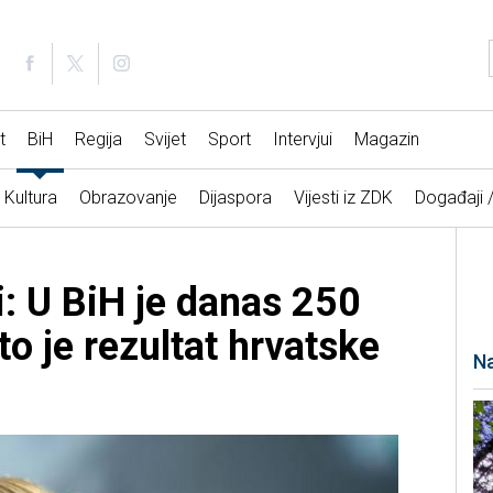
t
BiH
Regija
Svijet
Sport
Intervjui
Magazin
Kultura
Obrazovanje
Dijaspora
Vijesti iz ZDK
Događaji 
i: U BiH je danas 250
to je rezultat hrvatske
Na