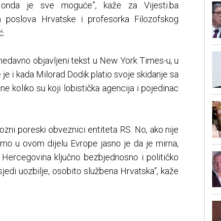
, onda je sve moguće”, kaže za Vijesti.ba
ih poslova Hrvatske i profesorka Filozofskog
ć.
nedavno objavljeni tekst u New York Times-u, u
je i kada Milorad Dodik platio svoje skidanje sa
ne koliko su koji lobistička agencija i pojedinac
mozni poreski obveznici entiteta RS. No, ako nije
mo u ovom dijelu Evrope jasno je da je mirna,
i Hercegovina ključno bezbjednosno i političko
usjedi uozbilje, osobito službena Hrvatska”, kaže