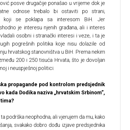
ović posve drugačije ponašao u vrijeme dok je
atne odnose trebalo bi ostaviti po strani,
e, koji se poklapa sa interesom BiH. Jer
hodno je interesu njenih građana, ali i interes
adali osobni i stranački interesi i veze, i ta je
ugih pogrešnih politika koje nisu dolazile od
anju hrvatskog stanovništva u BiH. Prema nekim
zmeđu 200 i 250 tisuća Hrvata, što je dovoljan
noj i neuspješnoj politici.
dska propagande pod kontrolom predsjednik
avo kada Dodika naziva „hrvatskim Srbinom”,
atima?
 ta podrška neophodna, ali vjerujem da mu, kako
ašanja, svakako dobro dođu izjave predsjednika