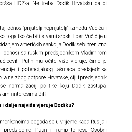
odrška HDZ-a. Ne treba Dodik Hrvatsku da bi
aj odnos ‘prijatelji-neprijatelji’ između Vučića i
ko toga tko će biti stvarni srpski lider. Vučić je u
kidanjem američkih sankcija Dodik sebi trenutno
ovi odnosi sa ruskim predsjednikom Vladimirom
učićevih, Putin mu očito više vjeruje, čime je
rencije i potencijalnog takmaca predsjednika
o, a ne zbog potpore Hrvatske, čiji i predsjednik
ose normalizaciji politike koju Dodik zastupa.
skim i interesima BiH.
n i dalje najviše vjeruje Dodiku?
merikancima događa se u vrijeme kada Rusija i
i predsjednici Putin i Tramp to jesu. Osobni