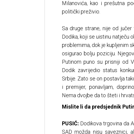
Milanovića, kao i prešutna p
politički preživio.
Sa druge strane, nije od jučer t
Dodika, koji se uistinu natječu o
problemima, dok je kupljenim s
osigurao bolju poziciju. Njeg
Putinom puno su prisniji od V
Dodik zavrijedio status konku
Srbije. Zato se on postavlja tak
i premijer, ponavljam, doprin
Nema dvojbe da to šteti i hrvat
Mislite li da predsjednik Puti
PUSIĆ:
Dodikova trgovina da A
SAD možda nisu saveznici, al