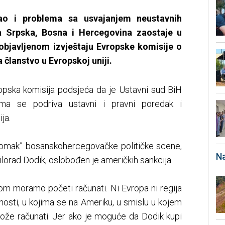
 kao i problema sa usvajanjem neustavnih
a Srpska, Bosna i Hercegovina zaostaje u
bjavljenom izvještaju Evropske komisije o
članstvo u Evropskoj uniji.
ropska komisija podsjeća da je Ustavni sud BiH
ima se podriva ustavni i pravni poredak i
ja.
omak” bosanskohercegovačke političke scene,
Na
ilorad Dodik, oslobođen je američkih sankcija.
jom moramo početi računati. Ni Evropa ni regija
lnosti, u kojima se na Ameriku, u smislu u kojem
može računati. Jer ako je moguće da Dodik kupi