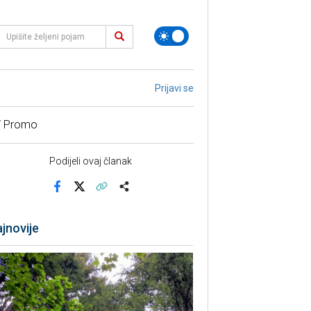
Prijavi se
/ Promo
Podijeli ovaj članak
Facebook
X
Kopiraj link
Više
jnovije