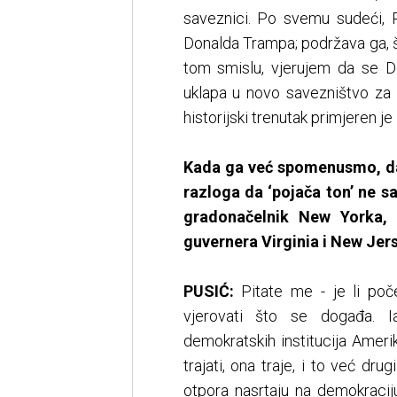
saveznici. Po svemu sudeći, 
Donalda Trampa; podržava ga, š
tom smislu, vjerujem da se Do
uklapa u novo savezništvo za 
historijski trenutak primjeren je
Kada ga već spomenusmo, da 
razloga da ‘pojača ton’ ne 
gradonačelnik New Yorka,
guvernera Virginia i New Jers
PUSIĆ:
Pitate me - je li poč
vjerovati što se događa. I
demokratskih institucija Amer
trajati, ona traje, i to već dr
otpora nasrtaju na demokracij