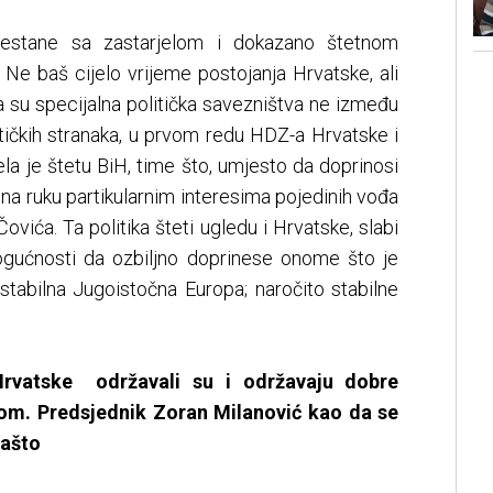
estane sa zastarjelom i dokazano štetnom
Ne baš cijelo vrijeme postojanja Hrvatske, ali
a su specijalna politička savezništva ne između
tičkih stranaka, u prvom redu HDZ-a Hrvatske i
ela je štetu BiH, time što, umjesto da doprinosi
de na ruku partikularnim interesima pojedinih vođa
ića. Ta politika šteti ugledu i Hrvatske, slabi
 mogućnosti da ozbiljno doprinese onome što je
je stabilna Jugoistočna Europa; naročito stabilne
.
 Hrvatske održavali su i održavaju dobre
m. Predsjednik Zoran Milanović kao da se
Zašto