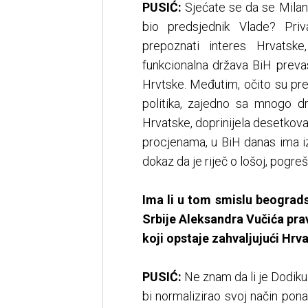
PUSIĆ:
Sjećate se da se Milan
bio predsjednik Vlade? Priv
prepoznati interes Hrvatsk
funkcionalna država BiH prevas
Hrvtske. Međutim, očito su prevl
politika, zajedno sa mnogo dr
Hrvatske, doprinijela desetkov
procjenama, u BiH danas ima i
dokaz da je riječ o lošoj, pogreš
Ima li u tom smislu beogra
Srbije Aleksandra Vučića pr
koji opstaje zahvaljujući Hrv
PUSIĆ:
Ne znam da li je Dodiku
bi normalizirao svoj način pon