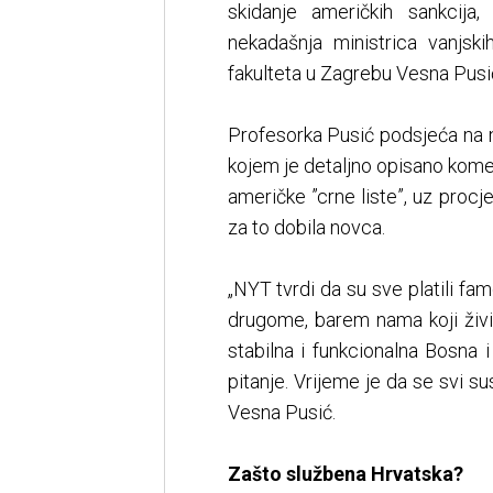
skidanje američkih sankcija
nekadašnja ministrica vanjsk
fakulteta u Zagrebu Vesna Pusi
Profesorka Pusić podsjeća na 
kojem je detaljno opisano kome 
američke ”crne liste”, uz procje
za to dobila novca.
„NYT tvrdi da su sve platili fa
drugome, barem nama koji živi
stabilna i funkcionalna Bosna 
pitanje. Vrijeme je da se svi s
Vesna Pusić.
Zašto službena Hrvatska?