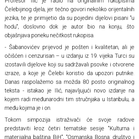
Profesor Ilić je radio na originalnim rukopisima
Čelebijinog djela, jer tečno govori nekoliko orijentalnih
jezika, te je primijetio da su pojedini dijelovi pisani "u
hodu", doslovno dok je autor bio na konju, što
objašnjava poneku nečitkost rukopisa.
- Šabanovićev prijevod je pošten i kvalitetan, ali je
očišćen i cenzurisan – u izdanju iz 19. vijeka Turci su
izostavili dijelove koji su sadržavali psovke i otvorene
izraze, a koje je Čelebi koristio da upozori putnike.
Danas raspolažemo sa možda 80 posto originalnog
teksta - istakao je Ilić, najavljujući novo izdanje na
kojem radi međunarodni tim stručnjaka u Istanbulu, a
među kojima je i on.
Tokom simpozija istraživači će svoje radove
predstaviti kroz četiri tematske sesije "Kulturna i
materijalna baština BiH", "Osmanska Bosna: društvo i