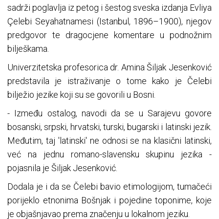
sadrži poglavlja iz petog i šestog sveska izdanja Evliya
Çelebi Seyahatnamesi (Istanbul, 1896–1900), njegov
predgovor te dragocjene komentare u podnožnim
bilješkama.
Univerzitetska profesorica dr. Amina Šiljak Jesenković
predstavila je istraživanje o tome kako je Čelebi
bilježio jezike koji su se govorili u Bosni.
- Između ostalog, navodi da se u Sarajevu govore
bosanski, srpski, hrvatski, turski, bugarski i latinski jezik.
Međutim, taj 'latinski' ne odnosi se na klasični latinski,
već na jednu romano-slavensku skupinu jezika -
pojasnila je Šiljak Jesenković.
Dodala je i da se Čelebi bavio etimologijom, tumačeći
porijeklo etnonima Bošnjak i pojedine toponime, koje
je objašnjavao prema značenju u lokalnom jeziku.