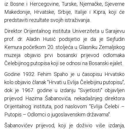
iz Bosne i Hercegovine, Turske, Njemačke, Sjeverne
Makedonije, Hrvatske, Srbije, Italije i Kipra, koji će
predstaviti rezultate svojih istraživanja.
Direktor Orijentalnog instituta Univerziteta u Sarajevu
prof. dr. Aladin Husić podsjetio je da je Sejfudin
Kemura početkom 20. stoljeća u Glasniku Zemaljskog
muzeja objavio prvi bosanski prijevod odlomaka
Čelebijinog putopisa koji se odnosi na Bosanski ejalet.
Godine 1932. Fehim Spaho je u časopisu Hrvatsko
kolo objavio članak "Hrvati u Evlija Čelebijinu putopisu",
dok je 1967. godine u izdanju "Svjetlosti" objavljen
prijevod Hazima Šabanovića, nekadašnjeg direktora
Orijentalnog instituta, pod naslovom "Evlija Čelebi –
Putopis – Odlomci o jugoslavenskim državama".
Šabanovićev prijevod, koji je doživio više izdanja,