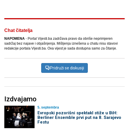
Facebook
X
Kopiraj link
Više
Chat čitatelja
NAPOMENA
- Portal Vijesti.ba zadržava pravo da obriše neprimjeren
sadržaj bez najave i objašnjenja. Mišljenja iznešena u chatu nisu stavovi
redakcije portala Vijesti.ba. Ova vijest je sada dostupna samo za čitanje.
Pridruži se diskusiji
Izdvajamo
5. septembra
Evropski pozorišni spektakl stiže u BiH:
Berliner Ensemble prvi put na 8. Sarajevo
Festu