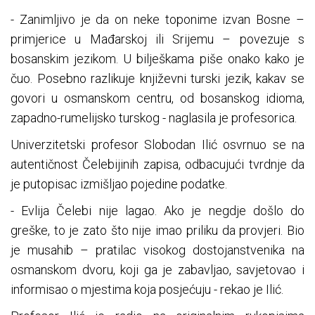
- Zanimljivo je da on neke toponime izvan Bosne –
primjerice u Mađarskoj ili Srijemu – povezuje s
bosanskim jezikom. U bilješkama piše onako kako je
čuo. Posebno razlikuje književni turski jezik, kakav se
govori u osmanskom centru, od bosanskog idioma,
zapadno-rumelijsko turskog - naglasila je profesorica.
Univerzitetski profesor Slobodan Ilić osvrnuo se na
autentičnost Čelebijinih zapisa, odbacujući tvrdnje da
je putopisac izmišljao pojedine podatke.
- Evlija Čelebi nije lagao. Ako je negdje došlo do
greške, to je zato što nije imao priliku da provjeri. Bio
je musahib – pratilac visokog dostojanstvenika na
osmanskom dvoru, koji ga je zabavljao, savjetovao i
informisao o mjestima koja posjećuju - rekao je Ilić.