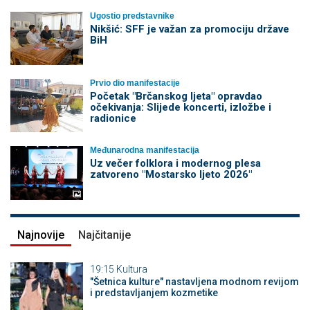
Ugostio predstavnike
Nikšić: SFF je važan za promociju države
BiH
Prvio dio manifestacije
Početak "Brčanskog ljeta" opravdao
očekivanja: Slijede koncerti, izložbe i
radionice
Međunarodna manifestacija
Uz večer folklora i modernog plesa
zatvoreno "Mostarsko ljeto 2026"
Najnovije
Najčitanije
19:15
Kultura
"Šetnica kulture" nastavljena modnom revijom
i predstavljanjem kozmetike