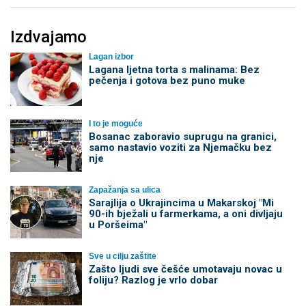
Izdvajamo
Lagan izbor
Lagana ljetna torta s malinama: Bez
pečenja i gotova bez puno muke
I to je moguće
Bosanac zaboravio suprugu na granici,
samo nastavio voziti za Njemačku bez
nje
Zapažanja sa ulica
Sarajlija o Ukrajincima u Makarskoj "Mi
90-ih bježali u farmerkama, a oni divljaju
u Poršeima"
Sve u cilju zaštite
Zašto ljudi sve češće umotavaju novac u
foliju? Razlog je vrlo dobar