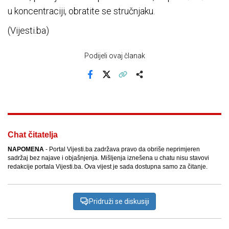
u koncentraciji, obratite se stručnjaku.
(Vijesti.ba)
Podijeli ovaj članak
Facebook
X
Kopiraj link
Više
Chat čitatelja
NAPOMENA
- Portal Vijesti.ba zadržava pravo da obriše neprimjeren
sadržaj bez najave i objašnjenja. Mišljenja iznešena u chatu nisu stavovi
redakcije portala Vijesti.ba. Ova vijest je sada dostupna samo za čitanje.
Pridruži se diskusiji