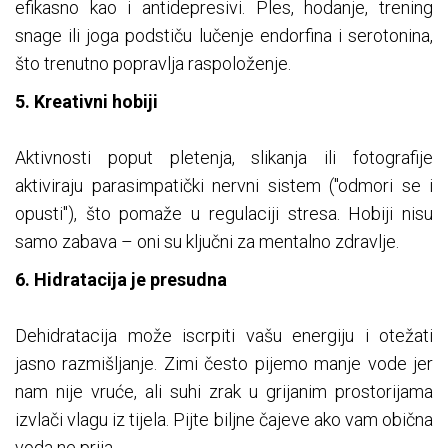
efikasno kao i antidepresivi. Ples, hodanje, trening
snage ili joga podstiču lučenje endorfina i serotonina,
što trenutno popravlja raspoloženje.
5. Kreativni hobiji
Aktivnosti poput pletenja, slikanja ili fotografije
aktiviraju parasimpatički nervni sistem ("odmori se i
opusti"), što pomaže u regulaciji stresa. Hobiji nisu
samo zabava – oni su ključni za mentalno zdravlje.
6. Hidratacija je presudna
Dehidratacija može iscrpiti vašu energiju i otežati
jasno razmišljanje. Zimi često pijemo manje vode jer
nam nije vruće, ali suhi zrak u grijanim prostorijama
izvlači vlagu iz tijela. Pijte biljne čajeve ako vam obična
voda ne prija.