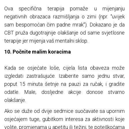
Ova specifična terapija pomaže u mijenjanju
negativnih obrazaca razmišljanja o zimi (npr. "uvijek
sam bespomoćan čim padne mrak"). Dokazano je da
CBT pruža dugotrajnije olakšanje od same svjetlosne
terapije jer mijenja vaš mentalni sklop.
10. Počnite malim koracima
Kada se osjećate loše, cijela lista obaveza može
izgledati zastrašujuće. Izaberite samo jednu stvar,
poput 15 minuta šetnje na pauzi za ručak, i gradite
odatle. Male, dosljedne akcije donose stvarno
olakšanje.
Ako se duže od dvije sedmice suočavate sa upornim
osjećajem tuge, gubitkom interesa za aktivnosti koje
volite, promjenama u apetitu ili težini, te poteškoćama