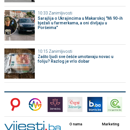
10:33
Zanimljivosti
Sarajlija o Ukrajincima u Makarskoj "Mi 90-ih
bježali u farmerkama, a oni divljaju u
Poršeima"
10:15
Zanimljivosti
Zašto ljudi sve češće umotavaju novac u
foliju? Razlog je vrlo dobar
O nama
Marketing