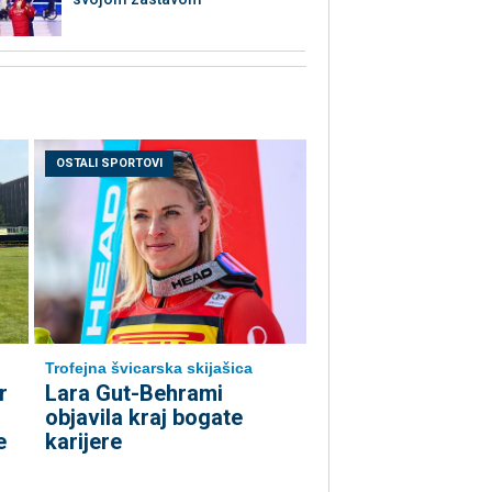
OSTALI SPORTOVI
Trofejna švicarska skijašica
r
Lara Gut-Behrami
objavila kraj bogate
e
karijere