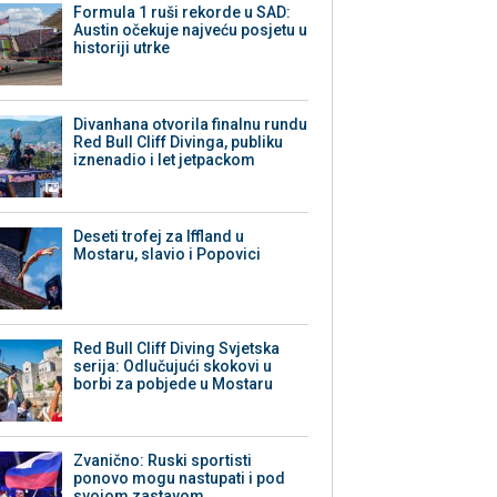
Formula 1 ruši rekorde u SAD:
Austin očekuje najveću posjetu u
historiji utrke
Divanhana otvorila finalnu rundu
Red Bull Cliff Divinga, publiku
iznenadio i let jetpackom
Deseti trofej za Iffland u
Mostaru, slavio i Popovici
Red Bull Cliff Diving Svjetska
serija: Odlučujući skokovi u
borbi za pobjede u Mostaru
Zvanično: Ruski sportisti
ponovo mogu nastupati i pod
svojom zastavom