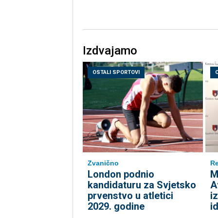
Izdvajamo
OSTALI SPORTOVI
Zvanično
Re
London podnio
M
kandidaturu za Svjetsko
A
prvenstvo u atletici
i
2029. godine
i