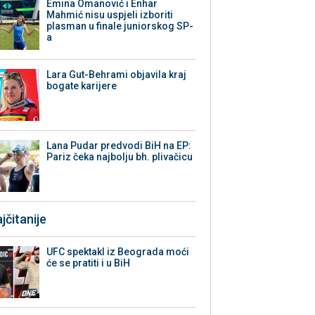
Emina Omanović i Enhar
Mahmić nisu uspjeli izboriti
plasman u finale juniorskog SP-
a
Lara Gut-Behrami objavila kraj
bogate karijere
Lana Pudar predvodi BiH na EP:
Pariz čeka najbolju bh. plivačicu
jčitanije
UFC spektakl iz Beograda moći
će se pratiti i u BiH