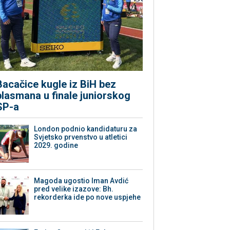
Bacačice kugle iz BiH bez
plasmana u finale juniorskog
SP-a
London podnio kandidaturu za
Svjetsko prvenstvo u atletici
2029. godine
Magoda ugostio Iman Avdić
pred velike izazove: Bh.
rekorderka ide po nove uspjehe