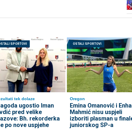
OSTALI SPORTOVI
OSTALI SPORTOVI
Oregon
zultati tek dolaze
Emina Omanović i Enha
agoda ugostio Iman
Mahmić nisu uspjeli
vdić pred velike
izboriti plasman u final
zazove: Bh. rekorderka
juniorskog SP-a
de po nove uspjehe