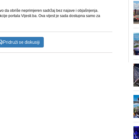
avo da obriše neprimjeren sadržaj bez najave i objašnjenja.
kcije portala Vijesti.ba. Ova vijest je sada dostupna samo za
Pridruži se diskusiji