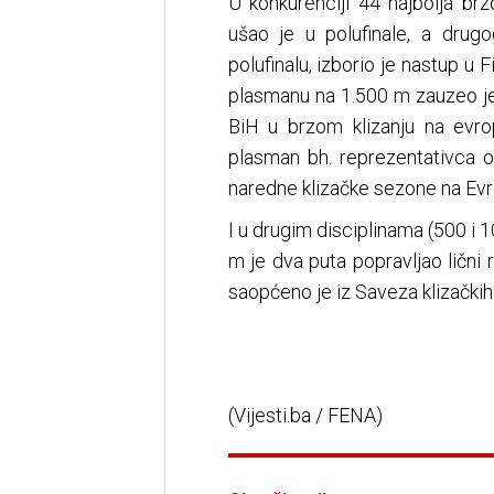
U konkurenciji 44 najbolja br
ušao je u polufinale, a drug
polufinalu, izborio je nastup u
plasmanu na 1.500 m zauzeo je 
BiH u brzom klizanju na evro
plasman bh. reprezentativca 
naredne klizačke sezone na Ev
I u drugim disciplinama (500 i
m je dva puta popravljao lični r
saopćeno je iz Saveza klizačkih
(Vijesti.ba / FENA)