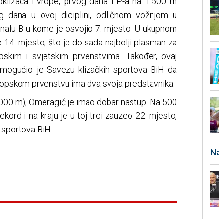
zoklizača Evrope, prvog dana EP-a na 1.500 m
og dana u ovoj diciplini, odličnom vožnjom u
 Finalu B u kome je osvojio 7. mjesto. U ukupnom
14. mjesto, što je do sada najbolji plasman za
pskim i svjetskim prvenstvima. Također, ovaj
omogućio je Savezu klizačkih sportova BiH da
ropskom prvenstvu ima dva svoja predstavnika.
 1000 m), Omeragić je imao dobar nastup. Na 500
ekord i na kraju je u toj trci zauzeo 22. mjesto,
 sportova BiH.
Na