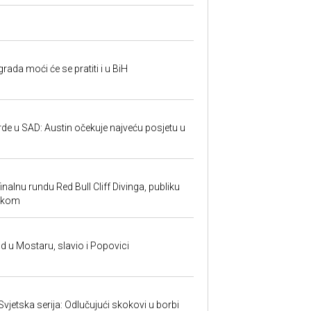
rada moći će se pratiti i u BiH
rde u SAD: Austin očekuje najveću posjetu u
inalnu rundu Red Bull Cliff Divinga, publiku
ackom
and u Mostaru, slavio i Popovici
 Svjetska serija: Odlučujući skokovi u borbi