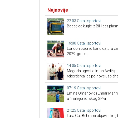
Najnovije
22:03
Ostali sportovi
Bacačice kugle iz BiH bez plas
19:00
Ostali sportovi
London podnio kandidaturu za S
2029. godine
14:05
Ostali sportovi
Magoda ugostio Iman Avdić pred
rekorderka ide po nove uspjeh
07:19
Ostali sportovi
Emina Omanović i Enhar Mahmić
u finale juniorskog SP-a
21:25
Ostali sportovi
Lara Gut-Behrami objavila kraj 