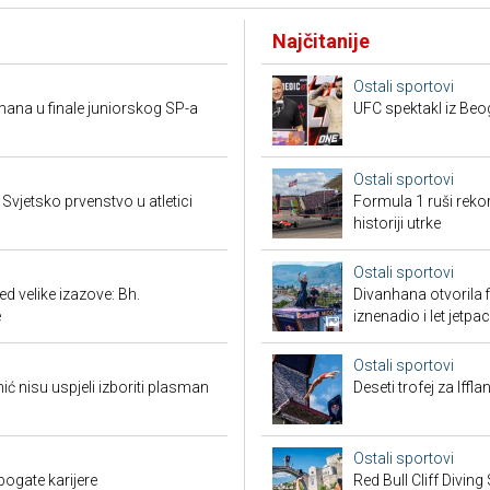
Najčitanije
Ostali sportovi
mana u finale juniorskog SP-a
UFC spektakl iz Beog
Ostali sportovi
vjetsko prvenstvo u atletici
Formula 1 ruši reko
historiji utrke
Ostali sportovi
 velike izazove: Bh.
Divanhana otvorila f
e
iznenadio i let jetp
Ostali sportovi
 nisu uspjeli izboriti plasman
Deseti trofej za Iffl
Ostali sportovi
bogate karijere
Red Bull Cliff Diving