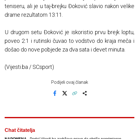
teniseru, ali je u taj-brejku Đoković slavio nakon velike
drame rezultatom 13:11.
U drugom setu Đoković je iskoristio prvu brejk loptu,
poveo 2:1 i rutinski čuvao to vodstvo do kraja meča i
došao do nove pobjede za dva sata i devet minuta.
(Vijesti.ba / SCsport)
Podijeli ovaj članak
Facebook
X
Kopiraj link
Više
Chat čitatelja
NAPOMENA
- Portal Vijesti.ba zadržava pravo da obriše neprimjeren