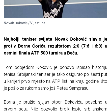
Novak Đoković / Vijesti.ba
Najbolji teniser svijeta Novak Đoković slavio je
protiv Borne Ćorića rezultatom 2:0 (7:6 i 6:3) u
osmini finala ATP 500 turnira u Beču.
Tom pobjedom Đoković je ponovo ispisao historiju
tenisa. Srbijanski teniser je tako osigurao po šesti put
u karijeri prvo mjesto na ATP listi na kraju godine, što
je pošlo za rukom samo još Peteu Samprasu.
Borna je pružio sjajan otpor Đokoviću, posebno u
prvom setu. Nije dozvolio brejk loptu srbijanskom