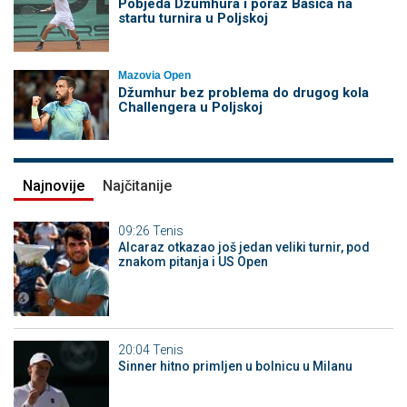
Pobjeda Džumhura i poraz Bašića na
startu turnira u Poljskoj
Mazovia Open
Džumhur bez problema do drugog kola
Challengera u Poljskoj
Najnovije
Najčitanije
09:26
Tenis
Alcaraz otkazao još jedan veliki turnir, pod
znakom pitanja i US Open
20:04
Tenis
Sinner hitno primljen u bolnicu u Milanu