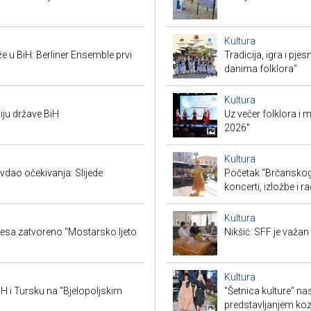
Kultura
že u BiH: Berliner Ensemble prvi
Tradicija, igra i pje
danima folklora"
Kultura
iju države BiH
Uz večer folklora i
2026"
Kultura
vdao očekivanja: Slijede
Početak "Brčanskog 
koncerti, izložbe i r
Kultura
lesa zatvoreno "Mostarsko ljeto
Nikšić: SFF je važa
Kultura
BiH i Tursku na "Bjelopoljskim
"Šetnica kulture" n
predstavljanjem ko