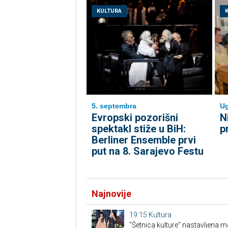
KULTURA
5. septembra
Ug
Evropski pozorišni
N
spektakl stiže u BiH:
p
Berliner Ensemble prvi
put na 8. Sarajevo Festu
Najnovije
19:15
Kultura
"Šetnica kulture" nastavljena 