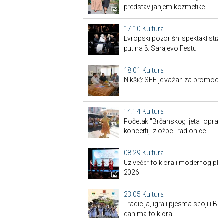
predstavljanjem kozmetike
17:10
Kultura
Evropski pozorišni spektakl sti
put na 8. Sarajevo Festu
18:01
Kultura
Nikšić: SFF je važan za promoc
14:14
Kultura
Početak "Brčanskog ljeta" opra
koncerti, izložbe i radionice
08:29
Kultura
Uz večer folklora i modernog p
2026"
23:05
Kultura
Tradicija, igra i pjesma spojili 
danima folklora"