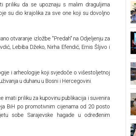
ti priliku da se upoznaju s malim draguljima
e su dio krajolika za sve one koji su dovoljno
ečano otvaranje izložbe "Predah" na Odjeljenju za
Avdić, Lebiba Džeko, Nirha Efendić, Ernis Šljivo i
gije i arheologije koji svjedoče o višestoljetnoj
 i uživanja u duhanu u Bosni i Hercegovini.
 imati priliku za kupovinu publikacija i suvenira
eja BiH po promotivnim cijenama od 20 posto
sjetu sobe Sarajevske hagade u određenim