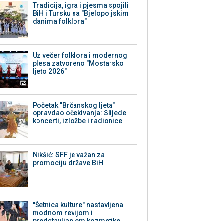
Tradicija, igra i pjesma spojili
BiH i Tursku na "Bjelopoljskim
danima folklora"
Uz večer folklora i modernog
plesa zatvoreno "Mostarsko
ljeto 2026"
Početak "Brčanskog ljeta"
opravdao očekivanja: Slijede
koncerti, izložbe i radionice
Nikšić: SFF je važan za
promociju države BiH
"Šetnica kulture" nastavljena
modnom revijom i
predstavljanjem kozmetike