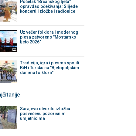
Početak "Brčanskog ljeta"
opravdao očekivanja: Slijede
koncerti, izložbe i radionice
Uz večer folklora i modernog
plesa zatvoreno "Mostarsko
ljeto 2026"
Tradicija, igra i pjesma spojili
BiH i Tursku na "Bjelopoljskim
danima folklora"
jčitanije
Sarajevo otvorilo izložbu
posvećenu pozorišnim
umjetnicima