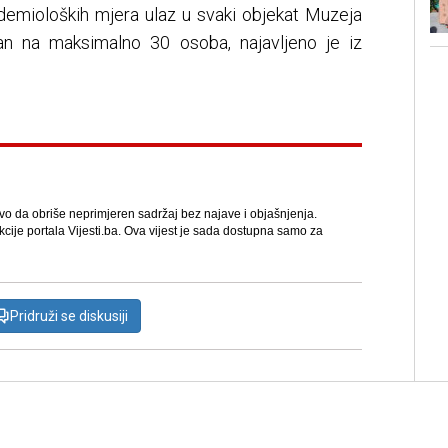
emioloških mjera ulaz u svaki objekat Muzeja
van na maksimalno 30 osoba, najavljeno je iz
avo da obriše neprimjeren sadržaj bez najave i objašnjenja.
kcije portala Vijesti.ba. Ova vijest je sada dostupna samo za
Pridruži se diskusiji