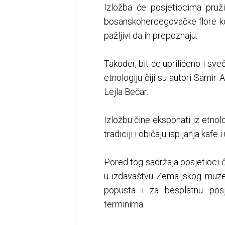
Izložba će posjetiocima pruži
bosanskohercegovačke flore koj
pažljivi da ih prepoznaju.
Također, bit će upriličeno i sv
etnologiju čiji su autori Samir 
Lejla Bečar.
Izložbu čine eksponati iz etnolo
tradiciji i običaju ispijanja kafe
Pored tog sadržaja posjetioci će
u izdavaštvu Zemaljskog muz
popusta i za besplatnu po
terminima.