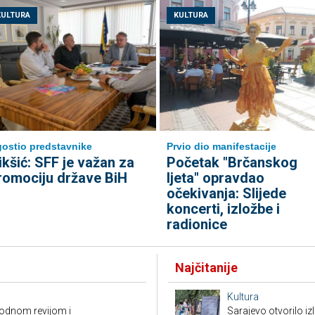
KULTURA
KULTURA
ostio predstavnike
Prvio dio manifestacije
ikšić: SFF je važan za
Početak "Brčanskog
romociju države BiH
ljeta" opravdao
očekivanja: Slijede
koncerti, izložbe i
radionice
Najčitanije
Kultura
modnom revijom i
Sarajevo otvorilo 