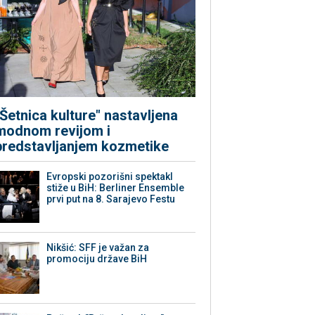
"Šetnica kulture" nastavljena
modnom revijom i
predstavljanjem kozmetike
Evropski pozorišni spektakl
stiže u BiH: Berliner Ensemble
prvi put na 8. Sarajevo Festu
Nikšić: SFF je važan za
promociju države BiH