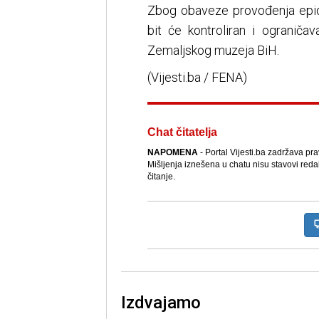
Zbog obaveze provođenja epid
bit će kontroliran i ograniča
Zemaljskog muzeja BiH.
(Vijesti.ba / FENA)
Chat čitatelja
NAPOMENA
- Portal Vijesti.ba zadržava pr
Mišljenja iznešena u chatu nisu stavovi reda
čitanje.
Izdvajamo