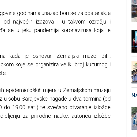
govine godinama unazad bori se za opstanak, a
 od najvećih izazova i u takvom ozračju i
đa se u jeku pandemija koronavirusa koja je
dana kada je osnovan Zemaljski muzej BiH,
tokom koje se organizira veliki broj kulturnog i
te.
vih epidemioloških mjera u Zemaljskom muzeju
Na
laz u sobu Sarajevske hagade u dva termina (od
0 do 19.00 sati) te svečano otvaranje izložbe
Odjeljenju za prirodne nauke, autorica izložbe