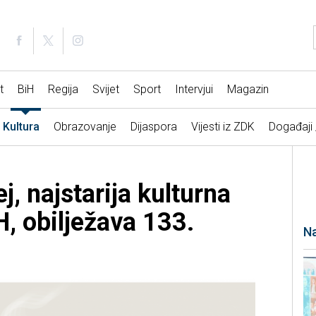
t
BiH
Regija
Svijet
Sport
Intervjui
Magazin
Kultura
Obrazovanje
Dijaspora
Vijesti iz ZDK
Događaji
, najstarija kulturna
iH, obilježava 133.
Na