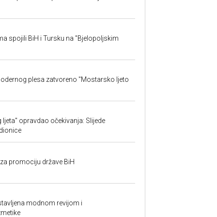
sma spojili BiH i Tursku na "Bjelopoljskim
 modernog plesa zatvoreno "Mostarsko ljeto
ljeta" opravdao očekivanja: Slijede
adionice
n za promociju države BiH
astavljena modnom revijom i
zmetike