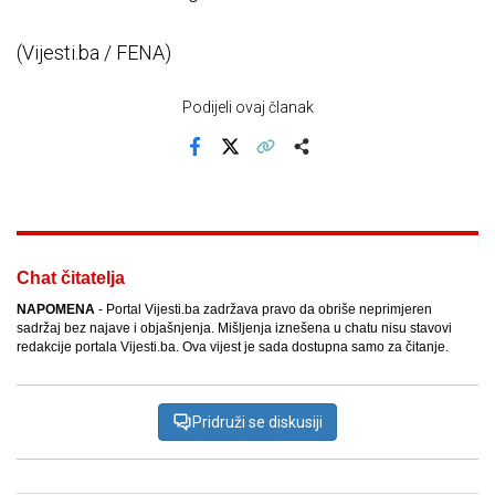
(Vijesti.ba / FENA)
Podijeli ovaj članak
Facebook
X
Kopiraj link
Više
Chat čitatelja
NAPOMENA
- Portal Vijesti.ba zadržava pravo da obriše neprimjeren
sadržaj bez najave i objašnjenja. Mišljenja iznešena u chatu nisu stavovi
redakcije portala Vijesti.ba. Ova vijest je sada dostupna samo za čitanje.
Pridruži se diskusiji