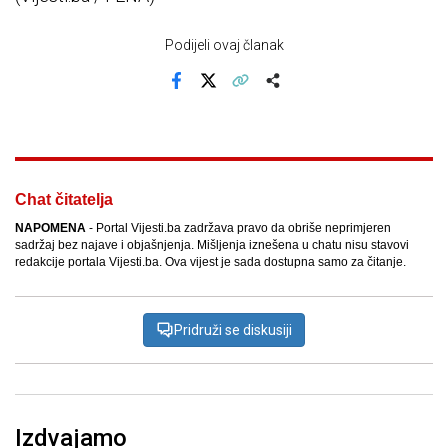
Podijeli ovaj članak
Facebook
X
Kopiraj link
Više
Chat čitatelja
NAPOMENA
- Portal Vijesti.ba zadržava pravo da obriše neprimjeren
sadržaj bez najave i objašnjenja. Mišljenja iznešena u chatu nisu stavovi
redakcije portala Vijesti.ba. Ova vijest je sada dostupna samo za čitanje.
Pridruži se diskusiji
Izdvajamo