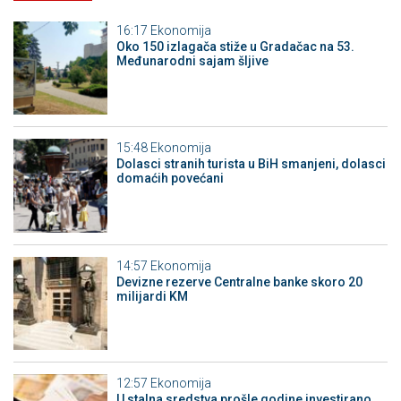
16:17
Ekonomija
Oko 150 izlagača stiže u Gradačac na 53.
Međunarodni sajam šljive
15:48
Ekonomija
Dolasci stranih turista u BiH smanjeni, dolasci
domaćih povećani
14:57
Ekonomija
Devizne rezerve Centralne banke skoro 20
milijardi KM
12:57
Ekonomija
U stalna sredstva prošle godine investirano