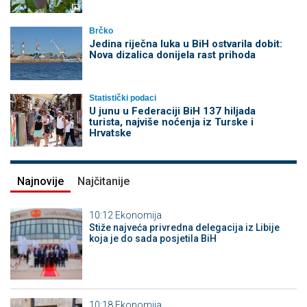
Brčko
Jedina riječna luka u BiH ostvarila dobit:
Nova dizalica donijela rast prihoda
Statistički podaci
U junu u Federaciji BiH 137 hiljada
turista, najviše noćenja iz Turske i
Hrvatske
Najnovije
Najčitanije
10:12
Ekonomija
Stiže najveća privredna delegacija iz Libije
koja je do sada posjetila BiH
10:18
Ekonomija