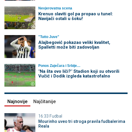
Nevjerovatna scena
Krenuo slaviti gol pa propao u tunel:
Navijači ostali u šoku!
"Tutto Juve"
Alajbegović pokazao veliki kvalitet,
Spalletti može biti zadovoljan
Ponos Zaječara i Srbije…
"Na šta ovo liči?" Stadion koji su otvorili
Vučić i Dodik izgleda katastrofalno
Najnovije
Najčitanije
16:33
Fudbal
Mourinho uveo tri stroga pravila fudbalerima
Reala