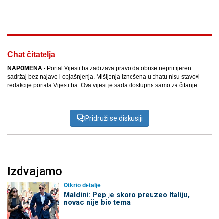
Facebook
X
Kopiraj link
Više
Chat čitatelja
NAPOMENA
- Portal Vijesti.ba zadržava pravo da obriše neprimjeren
sadržaj bez najave i objašnjenja. Mišljenja iznešena u chatu nisu stavovi
redakcije portala Vijesti.ba. Ova vijest je sada dostupna samo za čitanje.
Pridruži se diskusiji
Izdvajamo
Otkrio detalje
Maldini: Pep je skoro preuzeo Italiju,
novac nije bio tema