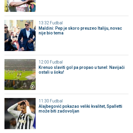
13:32
Fudbal
Maldini: Pep je skoro preuzeo Italiju, novac
nije bio tema
12:00
Fudbal
Krenuo slaviti gol pa propao u tunel: Navijači
ostali u šoku!
11:30
Fudbal
Alajbegović pokazao veliki kvalitet, Spalletti
može biti zadovoljan