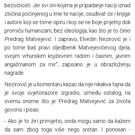
bezočnosti. Jer svi oni kojima je pripadanje naciji iznad
zločina počinjenog u ime te nacije, osuđivat će i knjige
i autore koji se tome opiru i koji se ne boje prijetnji dok
promiču humanizam, bez ideologija, kao što je to činio
Predrag Matvejević. I zapravo, Elvedin Nezirović je i
po tome baš pravi sljedbenik Matvejevićevog djela,
svojim vrhunskim književnim radom i časnim, javnim
angažmanom za mir", zapisano je u obrazloženju
nagrade.
Nezirović je u komentaru kazao da nije nikakva tajna da
je svoje svjetonazore izgradio, između ostalog, na
svemu onome što je Predrag Matvejević za života
govorio i pisao.
- Ako je to žiri primijetio, onda mogu samo da kažem
da sam zbog toga više nego sretan. I ponosan -