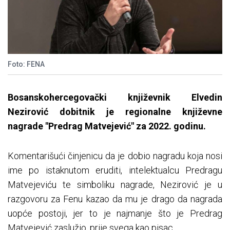
Foto: FENA
Bosanskohercegovački književnik Elvedin
Nezirović dobitnik je regionalne književne
nagrade "Predrag Matvejević" za 2022. godinu.
Komentarišući činjenicu da je dobio nagradu koja nosi
ime po istaknutom eruditi, intelektualcu Predragu
Matvejeviću te simboliku nagrade, Nezirović je u
razgovoru za Fenu kazao da mu je drago da nagrada
uopće postoji, jer to je najmanje što je Predrag
Matvejević zaslužio, prije svega kao pisac.