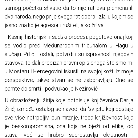
samog početka shvatio da to nije rat dva plemena ili
dva naroda, nego prije svega rat dobra i zla, u kojem se
jasno zna ko je agresor i rušitelj, a ko žrtva.
- Kasniji historijski i sudski procesi, pogotovo onaj koji
se vodio pred Međunarodnim tribunalom u Hagu u
slučaju Prlić i ostali, potvrdili su ispravnost njegovih
stavova, te dali precizan pravni opis onoga što smo mi
u Mostaru i Hercegovini iskusili na svojoj koži. Iz moje
perspektive, takve stvari se ne zaboravljaju. One se
pamte do smrti - podvukao je Nezirović.
U obrazloženju žirija koje potpisuje književnica Darija
Žilić, između ostalog se navodi da "svijetu koji postaje
sve više netrpeljiv, pun mržnje, treba književnost koja
je beskompromisna, ona koja ne bježi od etike, od
stava, već se hrabro suprostavlja okrutnosti i