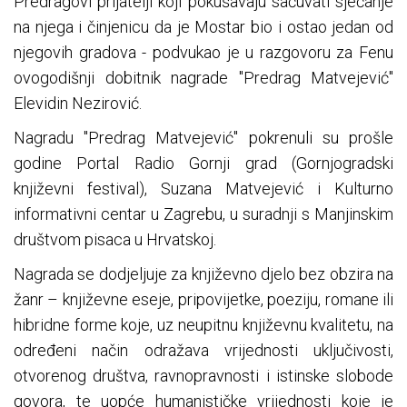
Predragovi prijatelji koji pokušavaju sačuvati sjećanje
na njega i činjenicu da je Mostar bio i ostao jedan od
njegovih gradova - podvukao je u razgovoru za Fenu
ovogodišnji dobitnik nagrade "Predrag Matvejević"
Elevidin Nezirović.
Nagradu "Predrag Matvejević" pokrenuli su prošle
godine Portal Radio Gornji grad (Gornjogradski
književni festival), Suzana Matvejević i Kulturno
informativni centar u Zagrebu, u suradnji s Manjinskim
društvom pisaca u Hrvatskoj.
Nagrada se dodjeljuje za književno djelo bez obzira na
žanr – književne eseje, pripovijetke, poeziju, romane ili
hibridne forme koje, uz neupitnu književnu kvalitetu, na
određeni način odražava vrijednosti uključivosti,
otvorenog društva, ravnopravnosti i istinske slobode
govora, te uopće humanističke vrijednosti koje je