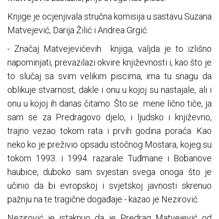
Knjige je ocjenjivala stručna komisija u sastavu Suzana
Matvejević, Darija Žilić i Andrea Grgić.
- Značaj Matvejevićevih knjiga, valjda je to izlišno
napominjati, prevazilazi okvire književnosti i, kao što je
to slučaj sa svim velikim piscima, ima tu snagu da
oblikuje stvarnost, dakle i onu u kojoj su nastajale, ali i
onu u kojoj ih danas čitamo. Što se mene lično tiče, ja
sam se za Predragovo djelo, i ljudsko i književno,
trajno vezao tokom rata i prvih godina poraća. Kao
neko ko je preživio opsadu istočnog Mostara, kojeg su
tokom 1993. i 1994. razarale Tuđmane i Bobanove
haubice, duboko sam svjestan svega onoga što je
učinio da bi evropskoj i svjetskoj javnosti skrenuo
pažnju na te tragične događaje - kazao je Nezirović.
Nezirović je istaknuo da je Predrag Matvejević od