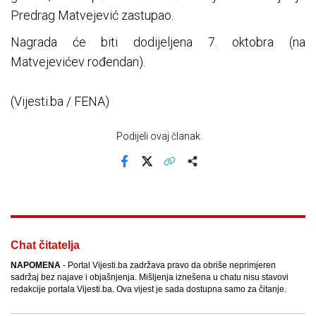
Predrag Matvejević zastupao.
Nagrada će biti dodijeljena 7. oktobra (na
Matvejevićev rođendan).
(Vijesti.ba / FENA)
Podijeli ovaj članak
Facebook
X
Kopiraj link
Više
Chat čitatelja
NAPOMENA
- Portal Vijesti.ba zadržava pravo da obriše neprimjeren
sadržaj bez najave i objašnjenja. Mišljenja iznešena u chatu nisu stavovi
redakcije portala Vijesti.ba. Ova vijest je sada dostupna samo za čitanje.