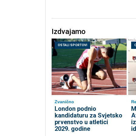
Izdvajamo
OSTALI SPORTOVI
Zvanično
Re
London podnio
M
kandidaturu za Svjetsko
A
prvenstvo u atletici
i
2029. godine
i