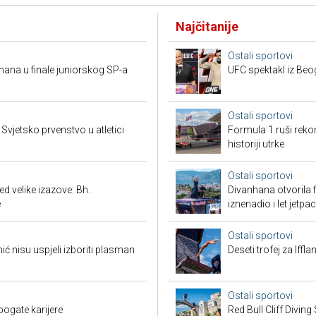
Najčitanije
Ostali sportovi
mana u finale juniorskog SP-a
UFC spektakl iz Beog
Ostali sportovi
vjetsko prvenstvo u atletici
Formula 1 ruši reko
historiji utrke
Ostali sportovi
 velike izazove: Bh.
Divanhana otvorila f
e
iznenadio i let jetp
Ostali sportovi
 nisu uspjeli izboriti plasman
Deseti trofej za Iffl
Ostali sportovi
bogate karijere
Red Bull Cliff Diving