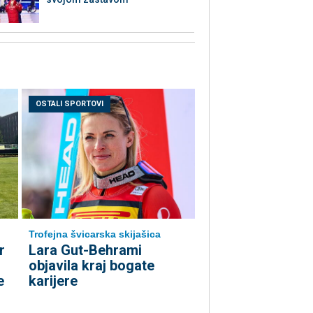
OSTALI SPORTOVI
Trofejna švicarska skijašica
r
Lara Gut-Behrami
objavila kraj bogate
e
karijere