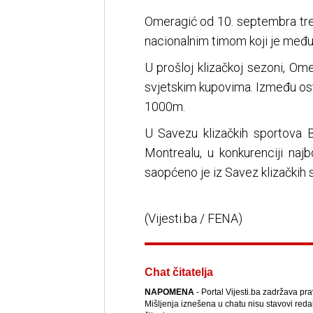
Omeragić od 10. septembra tre
nacionalnim timom koji je među 
U prošloj klizačkoj sezoni, Om
svjetskim kupovima. Između ost
1000m.
U Savezu klizačkih sportova 
Montrealu, u konkurenciji najb
saopćeno je iz Savez klizačkih
(Vijesti.ba / FENA)
Chat čitatelja
NAPOMENA
- Portal Vijesti.ba zadržava pr
Mišljenja iznešena u chatu nisu stavovi reda