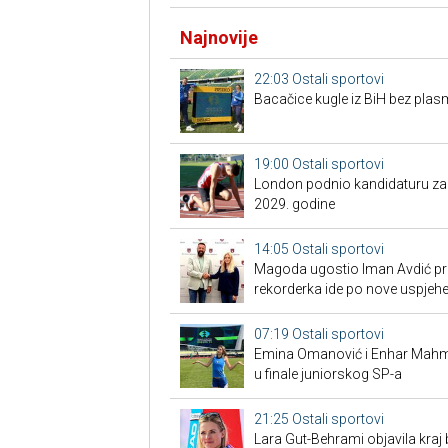
Najnovije
22:03
Ostali sportovi
Bacačice kugle iz BiH bez plas
19:00
Ostali sportovi
London podnio kandidaturu za S
2029. godine
14:05
Ostali sportovi
Magoda ugostio Iman Avdić pred
rekorderka ide po nove uspjeh
07:19
Ostali sportovi
Emina Omanović i Enhar Mahmić
u finale juniorskog SP-a
21:25
Ostali sportovi
Lara Gut-Behrami objavila kraj 