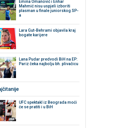
Emina Omanović i Enhar
Mahmić nisu uspjeli izboriti
plasman u finale juniorskog SP-
a
Lara Gut-Behrami objavila kraj
bogate karijere
Lana Pudar predvodi BiH na EP:
Pariz čeka najbolju bh. plivačicu
jčitanije
UFC spektakl iz Beograda moći
će se pratiti i u BiH