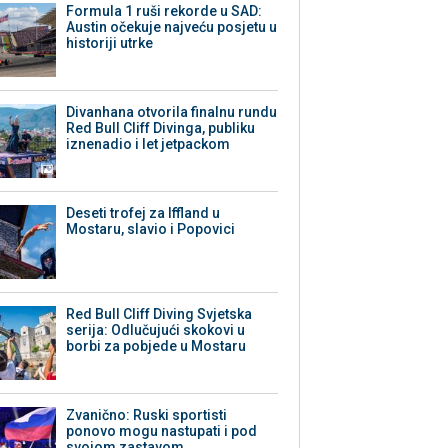
Formula 1 ruši rekorde u SAD:
Austin očekuje najveću posjetu u
historiji utrke
Divanhana otvorila finalnu rundu
Red Bull Cliff Divinga, publiku
iznenadio i let jetpackom
Deseti trofej za Iffland u
Mostaru, slavio i Popovici
Red Bull Cliff Diving Svjetska
serija: Odlučujući skokovi u
borbi za pobjede u Mostaru
Zvanično: Ruski sportisti
ponovo mogu nastupati i pod
svojom zastavom