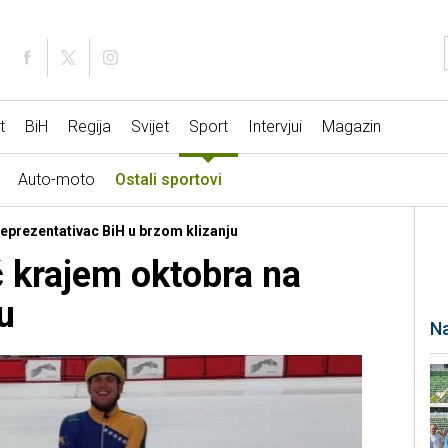
t
BiH
Regija
Svijet
Sport
Intervjui
Magazin
Auto-moto
Ostali sportovi
 Reprezentativac BiH u brzom klizanju
 krajem oktobra na
u
Na