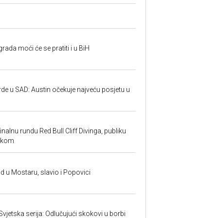
rada moći će se pratiti i u BiH
rde u SAD: Austin očekuje najveću posjetu u
inalnu rundu Red Bull Cliff Divinga, publiku
ackom
and u Mostaru, slavio i Popovici
 Svjetska serija: Odlučujući skokovi u borbi