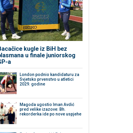
Bacačice kugle iz BiH bez
plasmana u finale juniorskog
SP-a
London podnio kandidaturu za
Svjetsko prvenstvo u atletici
2029. godine
Magoda ugostio Iman Avdić
pred velike izazove: Bh.
rekorderka ide po nove uspjehe