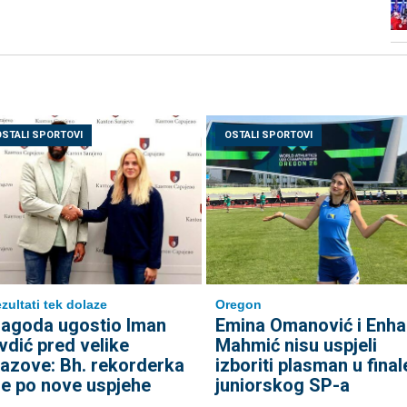
OSTALI SPORTOVI
OSTALI SPORTOVI
Oregon
zultati tek dolaze
Emina Omanović i Enha
agoda ugostio Iman
Mahmić nisu uspjeli
vdić pred velike
izboriti plasman u final
zazove: Bh. rekorderka
juniorskog SP-a
de po nove uspjehe