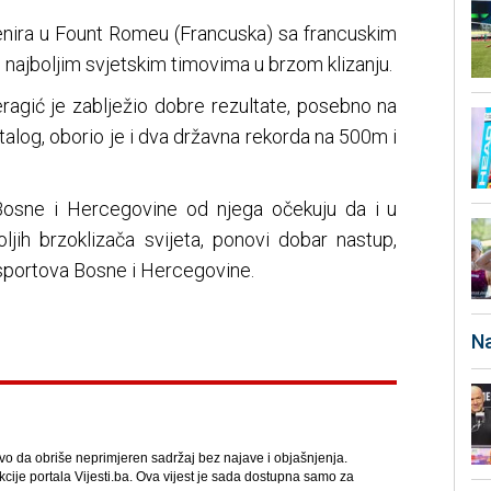
nira u Fount Romeu (Francuska) sa francuskim
najboljim svjetskim timovima u brzom klizanju.
eragić je zablježio dobre rezultate, posebno na
alog, oborio je i dva državna rekorda na 500m i
Bosne i Hercegovine od njega očekuju da i u
oljih brzoklizača svijeta, ponovi dobar nastup,
 sportova Bosne i Hercegovine.
Na
avo da obriše neprimjeren sadržaj bez najave i objašnjenja.
kcije portala Vijesti.ba. Ova vijest je sada dostupna samo za