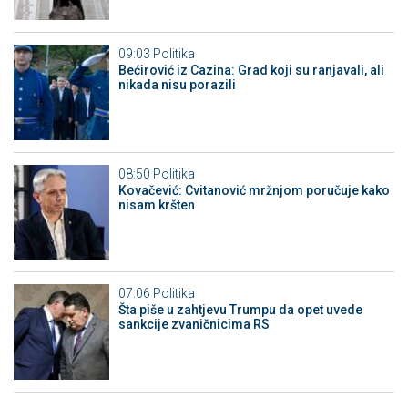
09:03
Politika
Bećirović iz Cazina: Grad koji su ranjavali, ali
nikada nisu porazili
08:50
Politika
Kovačević: Cvitanović mržnjom poručuje kako
nisam kršten
07:06
Politika
Šta piše u zahtjevu Trumpu da opet uvede
sankcije zvaničnicima RS