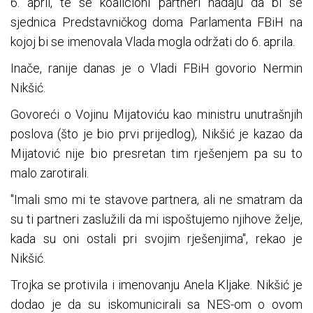
6. april, te se koalicioni partneri nadaju da bi se
sjednica Predstavničkog doma Parlamenta FBiH na
kojoj bi se imenovala Vlada mogla održati do 6. aprila.
Inače, ranije danas je o Vladi FBiH govorio Nermin
Nikšić.
Govoreći o Vojinu Mijatoviću kao ministru unutrašnjih
poslova (što je bio prvi prijedlog), Nikšić je kazao da
Mijatović nije bio presretan tim rješenjem pa su to
malo zarotirali.
"Imali smo mi te stavove partnera, ali ne smatram da
su ti partneri zaslužili da mi ispoštujemo njihove želje,
kada su oni ostali pri svojim rješenjima", rekao je
Nikšić.
Trojka se protivila i imenovanju Anela Kljake. Nikšić je
dodao je da su iskomunicirali sa NES-om o ovom