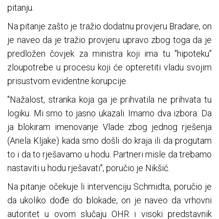
pitanju.
Na pitanje zašto je tražio dodatnu provjeru Bradare, on
je naveo da je tražio provjeru upravo zbog toga da je
predložen čovjek za ministra koji ima tu "hipoteku"
zloupotrebe u procesu koji će opteretiti vladu svojim
prisustvom evidentne korupcije.
"Nažalost, stranka koja ga je prihvatila ne prihvata tu
logiku. Mi smo to jasno ukazali. Imamo dva izbora: Da
ja blokiram imenovanje Vlade zbog jednog rješenja
(Anela Kljake) kada smo došli do kraja ili da progutam
to i da to rješavamo u hodu. Partneri misle da trebamo
nastaviti u hodu rješavati", poručio je Nikšić.
Na pitanje očekuje li intervenciju Schmidta, poručio je
da ukoliko dođe do blokade, on je naveo da vrhovni
autoritet u ovom slučaju OHR i visoki predstavnik