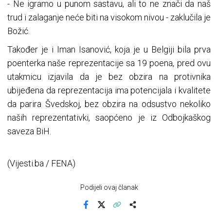
- Ne igramo u punom sastavu, ali to ne znači da naš
trud i zalaganje neće biti na visokom nivou - zaklučila je
Božić.
Također je i Iman Isanović, koja je u Belgiji bila prva
poenterka naše reprezentacije sa 19 poena, pred ovu
utakmicu izjavila da je bez obzira na protivnika
ubijeđena da reprezentacija ima potencijala i kvalitete
da parira Švedskoj, bez obzira na odsustvo nekoliko
naših reprezentativki, saopćeno je iz Odbojkaškog
saveza BiH.
(Vijesti.ba / FENA)
Podijeli ovaj članak
Facebook
X
Kopiraj link
Više