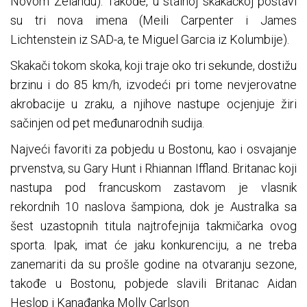
Novom Zelandu). Takođe, u stalnoj skakačkoj postavi
su tri nova imena (Meili Carpenter i James
Lichtenstein iz SAD-a, te Miguel Garcia iz Kolumbije).
Skakači tokom skoka, koji traje oko tri sekunde, dostižu
brzinu i do 85 km/h, izvodeći pri tome nevjerovatne
akrobacije u zraku, a njihove nastupe ocjenjuje žiri
sačinjen od pet međunarodnih sudija.
Najveći favoriti za pobjedu u Bostonu, kao i osvajanje
prvenstva, su Gary Hunt i Rhiannan Iffland. Britanac koji
nastupa pod francuskom zastavom je vlasnik
rekordnih 10 naslova šampiona, dok je Australka sa
šest uzastopnih titula najtrofejnija takmičarka ovog
sporta. Ipak, imat će jaku konkurenciju, a ne treba
zanemariti da su prošle godine na otvaranju sezone,
takođe u Bostonu, pobjede slavili Britanac Aidan
Heslop i Kanađanka Molly Carlson