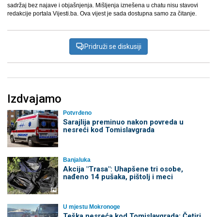
sadržaj bez najave i objašnjenja. Mišljenja iznešena u chatu nisu stavovi
redakcije portala Vijesti.ba. Ova vijest je sada dostupna samo za čitanje.
Pridruži se diskusiji
Izdvajamo
Potvrđeno
Sarajlija preminuo nakon povreda u
nesreći kod Tomislavgrada
Banjaluka
Akcija "Trasa": Uhapšene tri osobe,
nađeno 14 pušaka, pištolj i meci
U mjestu Mokronoge
Teška nesreća kod Tomislavgrada: Četiri