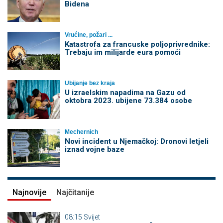
Bidena
Vrućine, požari ...
Katastrofa za francuske poljoprivrednike:
Trebaju im milijarde eura pomoći
Ubijanje bez kraja
U izraelskim napadima na Gazu od
oktobra 2023. ubijene 73.384 osobe
Mechernich
Novi incident u Njemačkoj: Dronovi letjeli
iznad vojne baze
Najnovije
Najčitanije
08:15
Svijet