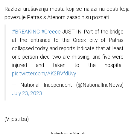
Razlozi urušavanja mosta koji se nalazi na cesti koja
povezuje Patras s Atenom zasad nisu poznati.
#BREAKING
#Greece
JUST IN: Part of the bridge
at the entrance to the Greek city of Patras
collapsed today, and reports indicate that at least
one person died, two are missing, and five were
injured and taken to the hospital.
pic.twitter.com/AK2RVfdUvy
— National Independent (@NationalIndNews)
July 23, 2023
(Vijesti.ba)
Podijeli ovaj članak