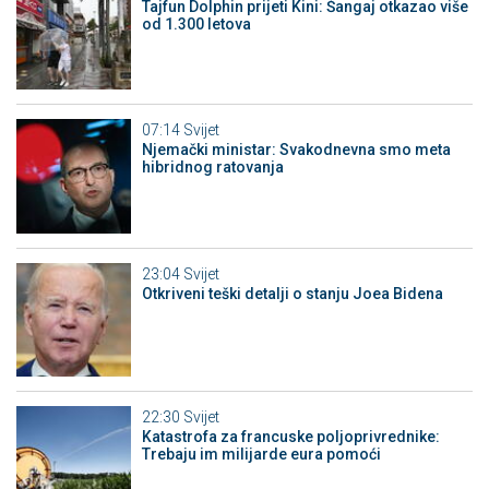
Tajfun Dolphin prijeti Kini: Šangaj otkazao više
od 1.300 letova
07:14
Svijet
Njemački ministar: Svakodnevna smo meta
hibridnog ratovanja
23:04
Svijet
Otkriveni teški detalji o stanju Joea Bidena
22:30
Svijet
Katastrofa za francuske poljoprivrednike:
Trebaju im milijarde eura pomoći