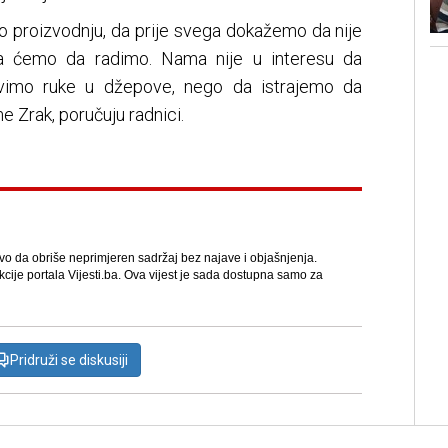
o proizvodnju, da prije svega dokažemo da nije
a ćemo da radimo. Nama nije u interesu da
avimo ruke u džepove, nego da istrajemo da
e Zrak, poručuju radnici.
avo da obriše neprimjeren sadržaj bez najave i objašnjenja.
kcije portala Vijesti.ba. Ova vijest je sada dostupna samo za
Pridruži se diskusiji