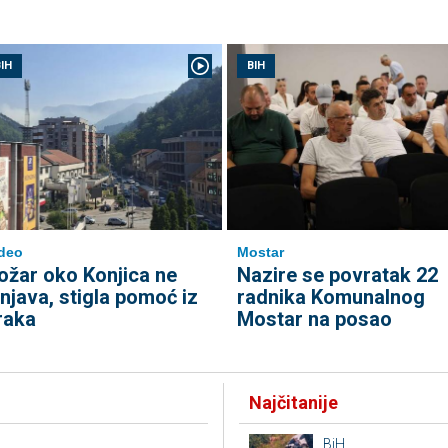
IH
BIH
deo
Mostar
ožar oko Konjica ne
Nazire se povratak 22
enjava, stigla pomoć iz
radnika Komunalnog
raka
Mostar na posao
Najčitanije
BiH