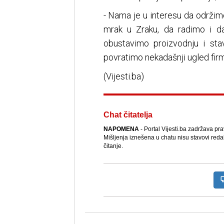
- Nama je u interesu da održim
mrak u Zraku, da radimo i d
obustavimo proizvodnju i st
povratimo nekadašnji ugled firm
(Vijesti.ba)
Chat čitatelja
NAPOMENA
- Portal Vijesti.ba zadržava pr
Mišljenja iznešena u chatu nisu stavovi reda
čitanje.