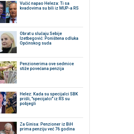
Vučić napao Heleza: Ti sa
kvadovima su bili iz MUP-a RS
Obrat u slučaju Sebije
Izetbegović: Poništena odluka
Općinskog suda
Penzionerima ove sedmice
stiže povećana penzija
Helez: Kada su specijalci SBK
prišli, "specijalci" iz RS su
pobjegli
Za Ginisa: Penzioner iz BiH
prima penziju već 76 godina