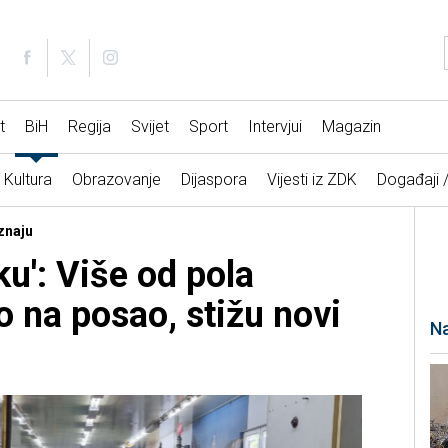
t
BiH
Regija
Svijet
Sport
Intervjui
Magazin
Kultura
Obrazovanje
Dijaspora
Vijesti iz ZDK
Događaji 
aznaju
ku': Više od pola
o na posao, stižu novi
Na