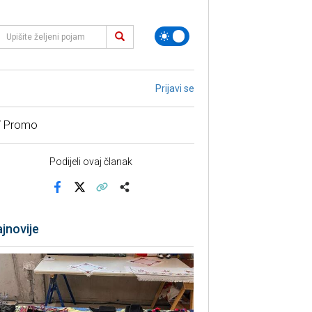
Prijavi se
/ Promo
Podijeli ovaj članak
Facebook
X
Kopiraj link
Više
jnovije