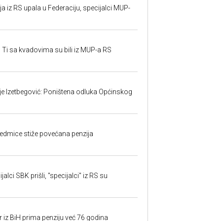
 iz RS upala u Federaciju, specijalci MUP-
 Ti sa kvadovima su bili iz MUP-a RS
ije Izetbegović: Poništena odluka Općinskog
edmice stiže povećana penzija
alci SBK prišli, "specijalci" iz RS su
r iz BiH prima penziju već 76 godina