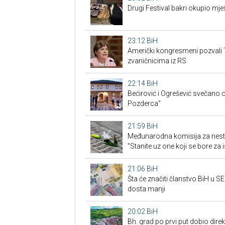
Drugi Festival bakri okupio mješ
23:12
BiH
Američki kongresmeni pozvali 
zvaničnicima iz RS
22:14
BiH
Bećirović i Ogrešević svečano o
Pozderca"
21:59
BiH
Međunarodna komisija za nest
"Stanite uz one koji se bore za i
21:06
BiH
Šta će značiti članstvo BiH u 
dosta manji
20:02
BiH
Bh. grad po prvi put dobio dire