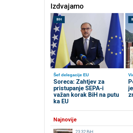
Izdvajamo
BIH
B
Šef delegacije EU
Vi
Soreca: Zahtjev za
P
pristupanje SEPA-i
j
važan korak BiH na putu
z
ka EU
Najnovije
23:32
BiH