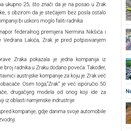
na ukupno 25, što znači da je na posao u Zrak
ike, s obzirom da je stečajem bez posla ostalo
kompaniji bi uskoro moglo faliti radnika.
napor federalnog premijera Nermina Nikšića i
e Vedrana Lakića, Zrak je pred potpisivanjem
sprave Zraka pokazala je jedna kompanija iz
se broj radnika u Zraku dodano poveća. Također,
tavnici austrijske kompanije za koju je Zrak već
nobacače. Osim toga,“Zrak” je već isporučio 50
Na
ače, drugačijeg modela od onog koji ide za
ji iz oblasti namjenske indrustrije.
 ispred kompanije, gdje danima svoje automobile
zvodnji.