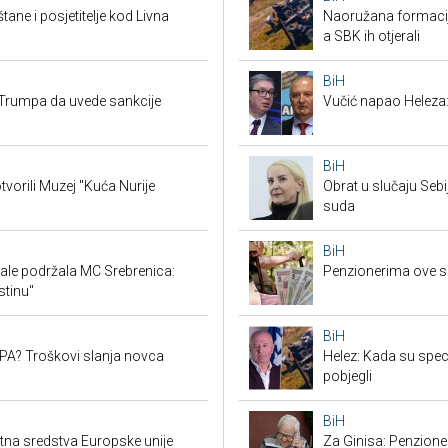
tane i posjetitelje kod Livna
Naoružana formacija
a SBK ih otjerali
BiH
Trumpa da uvede sankcije
Vučić napao Heleza:
BiH
tvorili Muzej "Kuća Nurije
Obrat u slučaju Seb
suda
BiH
ale podržala MC Srebrenica:
Penzionerima ove s
stinu"
BiH
SEPA? Troškovi slanja novca
Helez: Kada su specij
pobjegli
BiH
ktna sredstva Europske unije
Za Ginisa: Penzione