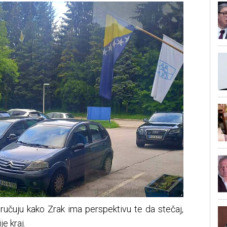
oručuju kako Zrak ima perspektivu te da stečaj,
e kraj.