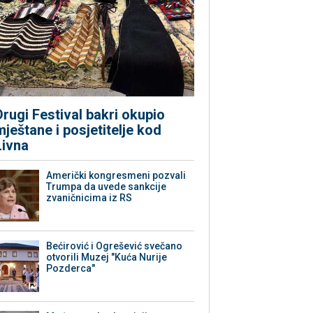
Drugi Festival bakri okupio
mještane i posjetitelje kod
Livna
Američki kongresmeni pozvali
Trumpa da uvede sankcije
zvaničnicima iz RS
Bećirović i Ogrešević svečano
otvorili Muzej "Kuća Nurije
Pozderca"