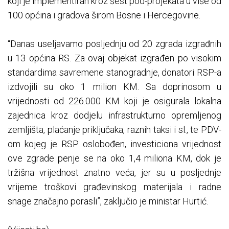
koji je implementiran kroz šest pod-projekata u više od
100 općina i gradova širom Bosne i Hercegovine.
“Danas useljavamo posljednju od 20 zgrada izgrađnih
u 13 općina RS. Za ovaj objekat izgrađen po visokim
standardima savremene stanogradnje, donatori RSP-a
izdvojili su oko 1 milion KM. Sa doprinosom u
vrijednosti od 226.000 KM koji je osigurala lokalna
zajednica kroz dodjelu infrastrukturno opremljenog
zemljišta, plaćanje priključaka, raznih taksi i sl., te PDV-
om kojeg je RSP oslobođen, investiciona vrijednost
ove zgrade penje se na oko 1,4 miliona KM, dok je
tržišna vrijednost znatno veća, jer su u posljednje
vrijeme troškovi građevinskog materijala i radne
snage značajno porasli”, zaključio je ministar Hurtić.