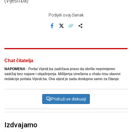
(Vijesti.ba)
Podijeli ovaj članak
Facebook
X
Kopiraj link
Više
Chat čitatelja
NAPOMENA
- Portal Vijesti.ba zadržava pravo da obriše neprimjeren
sadržaj bez najave i objašnjenja. Mišljenja iznešena u chatu nisu stavovi
redakcije portala Vijesti.ba. Ova vijest je sada dostupna samo za čitanje.
Pridruži se diskusiji
Izdvajamo