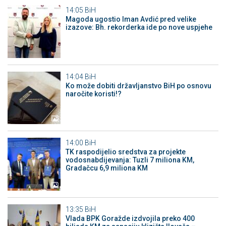
14:05
BiH
Magoda ugostio Iman Avdić pred velike
izazove: Bh. rekorderka ide po nove uspjehe
14:04
BiH
Ko može dobiti državljanstvo BiH po osnovu
naročite koristi!?
14:00
BiH
TK raspodijelio sredstva za projekte
vodosnabdijevanja: Tuzli 7 miliona KM,
Gradačcu 6,9 miliona KM
13:35
BiH
Vlada BPK Goražde izdvojila preko 400