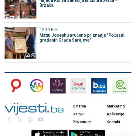
hiljada KM za sanaciju klizišta Ilovača –
Brzača
13:19
BiH
Mattu Josephu uručeno priznanje "Počasni
građanin Grada Sarajeva"
O nama
Marketing
Uslovi
Aplikacije
Privatnost
Kontakt