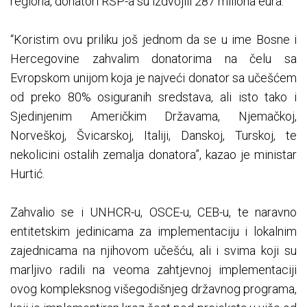
regiona, donatori RSP-a su izdvojili 287 miliona eura.
“Koristim ovu priliku još jednom da se u ime Bosne i
Hercegovine zahvalim donatorima na čelu sa
Evropskom unijom koja je najveći donator sa učešćem
od preko 80% osiguranih sredstava, ali isto tako i
Sjedinjenim Američkim Državama, Njemačkoj,
Norveškoj, Švicarskoj, Italiji, Danskoj, Turskoj, te
nekolicini ostalih zemalja donatora”, kazao je ministar
Hurtić.
Zahvalio se i UNHCR-u, OSCE-u, CEB-u, te naravno
entitetskim jedinicama za implementaciju i lokalnim
zajednicama na njihovom učešću, ali i svima koji su
marljivo radili na veoma zahtjevnoj implementaciji
ovog kompleksnog višegodišnjeg državnog programa,