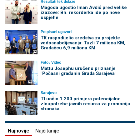
Rezultati tek dolaze
Magoda ugostio Iman Avdić pred velike
izazove: Bh. rekorderka ide po nove
uspjehe
Potpisani ugovori
TK raspodijelio sredstva za projekte
vodosnabdijevanja: Tuzli 7 miliona KM,
Gradačcu 6,9 miliona KM
Foto / Video
Mattu Josephu uručeno priznanje
"Počasni građanin Grada Sarajeva"
Sarajevo
TI uočio 1.200 primjera potencijalne
zloupotrebe javnih resursa za promociju
stranaka
Najnovije
Najčitanije