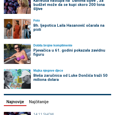
Karleuša nastupa na "Danima šljive", za
budžet može da se kupi skoro 200 tona
šljive
Foto
Bh. ljepotica Laila Hasanović očarala na
pisti
Dobila brojne komplimente
Pjevačica u 61. godini pokazala zavidnu
figuru
Majka njegove djece
Bivša zaručnica od Luke Dončića traži 50
miliona dolara
Najnovije
Najčitanije
14:11
SHOW