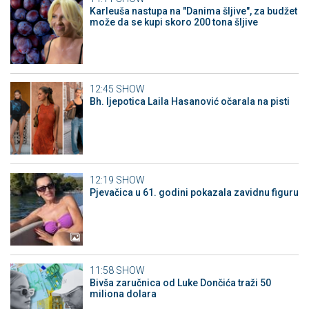
Karleuša nastupa na "Danima šljive", za budžet
može da se kupi skoro 200 tona šljive
12:45
SHOW
Bh. ljepotica Laila Hasanović očarala na pisti
12:19
SHOW
Pjevačica u 61. godini pokazala zavidnu figuru
11:58
SHOW
Bivša zaručnica od Luke Dončića traži 50
miliona dolara