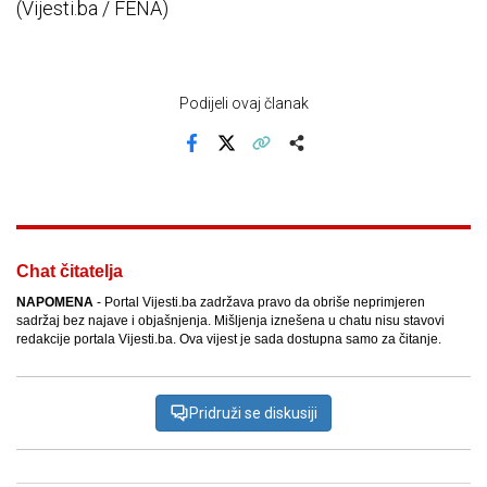
(Vijesti.ba / FENA)
Podijeli ovaj članak
Facebook
X
Kopiraj link
Više
Chat čitatelja
NAPOMENA
- Portal Vijesti.ba zadržava pravo da obriše neprimjeren
sadržaj bez najave i objašnjenja. Mišljenja iznešena u chatu nisu stavovi
redakcije portala Vijesti.ba. Ova vijest je sada dostupna samo za čitanje.
Pridruži se diskusiji