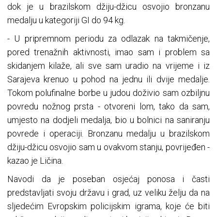
dok je u brazilskom džiju-džicu osvojio bronzanu
medalju u kategoriji GI do 94 kg.
- U pripremnom periodu za odlazak na takmičenje,
pored trenažnih aktivnosti, imao sam i problem sa
skidanjem kilaže, ali sve sam uradio na vrijeme i iz
Sarajeva krenuo u pohod na jednu ili dvije medalje.
Tokom polufinalne borbe u judou doživio sam ozbiljnu
povredu nožnog prsta - otvoreni lom, tako da sam,
umjesto na dodjeli medalja, bio u bolnici na saniranju
povrede i operaciji. Bronzanu medalju u brazilskom
džiju-džicu osvojio sam u ovakvom stanju, povrijeđen -
kazao je Ličina.
Navodi da je poseban osjećaj ponosa i časti
predstavljati svoju državu i grad, uz veliku želju da na
sljedećim Evropskim policijskim igrama, koje će biti