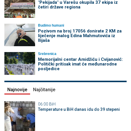
"Pekijada" u Varešu okupila 37 ekipa iz
četiri države regiona
Budimo humani
Pozivom na broj 17056 donirate 2 KM za
liječenje malog Edina Mahmutovića iz
Ilijaša
Srebrenica
Memorijalni centar Amidžiću i Cvijanović:
Politički pritisak imat će međunarodne
posljedice
Najnovije
Najčitanije
06:00
BiH
Temperature u BiH danas idu do 39 stepeni