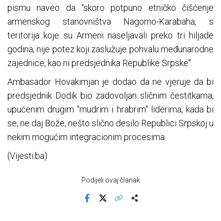
pismu naveo da "skoro potpuno etničko čišćenje
armenskog stanovništva Nagorno-Karabaha, s
teritorija koje su Armeni naseljavali preko tri hiljade
godina, nije potez koji zaslužuje pohvalu međunarodne
zajednice, kao ni predsjednika Republike Srpske".
Ambasador Hovakimjan je dodao da ne vjeruje da bi
predsjednik Dodik bio zadovoljan sličnim čestitkama,
upućenim drugim "mudrim i hrabrim" liderima, kada bi
se, ne daj Bože, nešto slično desilo Republici Srpskoj u
nekim mogućim integracionim procesima.
(Vijesti.ba)
Podijeli ovaj članak
Facebook
X
Kopiraj link
Više