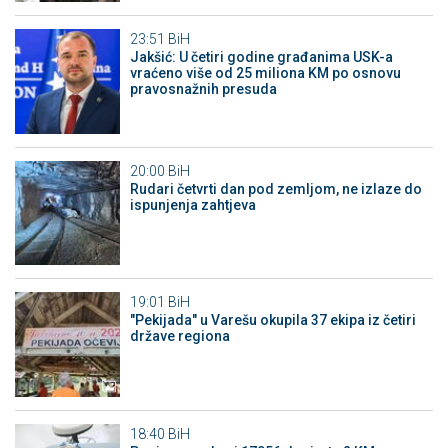
23:51
BiH
Jakšić: U četiri godine građanima USK-a
vraćeno više od 25 miliona KM po osnovu
pravosnažnih presuda
20:00
BiH
Rudari četvrti dan pod zemljom, ne izlaze do
ispunjenja zahtjeva
19:01
BiH
"Pekijada" u Varešu okupila 37 ekipa iz četiri
države regiona
18:40
BiH