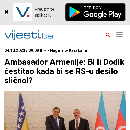
Preuzmite
aplikaciju
Toggl
navig
04.10.2023 / 09:09 BiH - Nagorno-Karabahu
Ambasador Armenije: Bi li Dodik
čestitao kada bi se RS-u desilo
slično!?