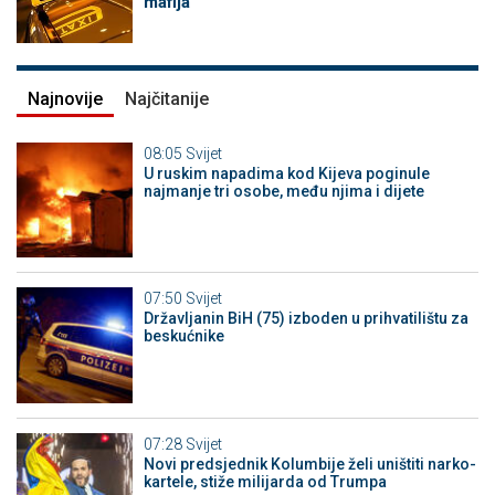
mafija
Najnovije
Najčitanije
08:05
Svijet
U ruskim napadima kod Kijeva poginule
najmanje tri osobe, među njima i dijete
07:50
Svijet
Državljanin BiH (75) izboden u prihvatilištu za
beskućnike
07:28
Svijet
Novi predsjednik Kolumbije želi uništiti narko-
kartele, stiže milijarda od Trumpa