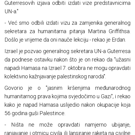
Guterresovih izjava odbiti izdati vize predstavnicima
UN-a."
- Već smo odbili izdati vizu za zamjenika generalnog
sekretara za humanitarna pitanja Martina Griffithsa.
Došlo je vrijeme da oni nauče lekciju - rekao je Erdan.
Izrael je pozvao generalnog sekretara UN-a Guterresa
da podnese ostavku nakon što je on rekao da "užasni
napadi Hamasa na Izrael 7. oktobra ne mogu opravdati
kolektivno kažnjavanje palestinskog naroda".
Govorio je o "jasnim kršenjima međunarodnog
humanitarnog prava kojima svjedočimo u Gazi", i rekao
kako je napad Hamasa uslijedio nakon okupacije koja
56 godina guši Palestince.
- Ništa ne može opravdati namjerno ubijanje,
ranjavanje i otmicu civila ili lansiranje raketa na civilne