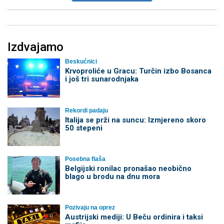
Izdvajamo
Beskućnici
Krvoproliće u Gracu: Turčin izbo Bosanca
i još tri sunarodnjaka
Rekordi padaju
Italija se prži na suncu: Izmjereno skoro
50 stepeni
Posebna flaša
Belgijski ronilac pronašao neobično
blago u brodu na dnu mora
Pozivaju na oprez
Austrijski mediji: U Beču ordinira i taksi