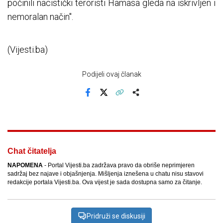
počinili nacistički teroristi Hamasa gleda na iskrivljen i
nemoralan način".
(Vijesti.ba)
Podijeli ovaj članak
Facebook
X
Kopiraj link
Više
Chat čitatelja
NAPOMENA
- Portal Vijesti.ba zadržava pravo da obriše neprimjeren
sadržaj bez najave i objašnjenja. Mišljenja iznešena u chatu nisu stavovi
redakcije portala Vijesti.ba. Ova vijest je sada dostupna samo za čitanje.
Pridruži se diskusiji