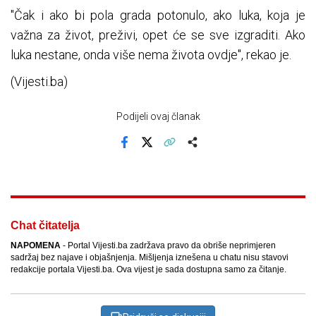
"Čak i ako bi pola grada potonulo, ako luka, koja je
važna za život, preživi, opet će se sve izgraditi. Ako
luka nestane, onda više nema života ovdje", rekao je.
(Vijesti.ba)
Podijeli ovaj članak
Facebook
X
Kopiraj link
Više
Chat čitatelja
NAPOMENA
- Portal Vijesti.ba zadržava pravo da obriše neprimjeren
sadržaj bez najave i objašnjenja. Mišljenja iznešena u chatu nisu stavovi
redakcije portala Vijesti.ba. Ova vijest je sada dostupna samo za čitanje.