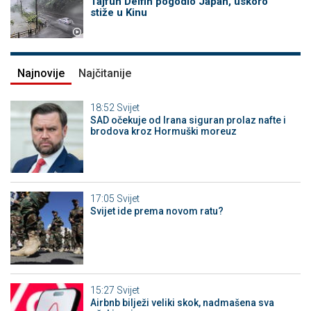
Tajfun Delfin pogodio Japan, uskoro
stiže u Kinu
Najnovije
Najčitanije
18:52
Svijet
SAD očekuje od Irana siguran prolaz nafte i
brodova kroz Hormuški moreuz
17:05
Svijet
Svijet ide prema novom ratu?
15:27
Svijet
Airbnb bilježi veliki skok, nadmašena sva