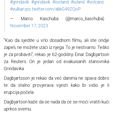
#grindavík
#grindavik
#iceland
#island
#volcano
#vulkan
pic.twitter.com/abkG49ZQoP
— Marco Kaschuba (@marco_kaschuba)
November 17, 2023
"Kao da sjedite u vrlo dosadnom filmu, ali ste ondje
zapeli, ne možete izaći iz njega. To je nestvarno. Teško
je za probaviti", rekao je 62-godišnji Einar Dagbjartson
za Reuters. On je jedan od evakuisanih stanovnika
Grindavika.
Dagbjartsson je rekao da već danima ne spava dobro
te da stalno provjerava vijesti kako bi vidio je li
erupcija počela.
Dagbjartson kaže da se nada da će se moći vratiti kući
uprkos svemu.