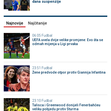
dana suspenzije
Najnovije
Najčitanije
06:05
Fudbal
UEFA uvela dvije velike promjene: Evo šta se
odmah mijenja u Ligi prvaka
23:51
Fudbal
Žene predvode otpor protiv Giannija Infantina
23:10
Fudbal
Talisca i Greenwood donijeli Fenerbahčeu
veliku pobjedu protiv Sturma