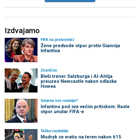
Izdvajamo
FIFA na prekretnici
Žene predvode otpor protiv Giannija
Infantina
Zvanično
Bivši trener Salzburga i Al-Ahlija
preuzeo Newcastle nakon odlaska
Howea
Smjena sve realnija?
Infantino pod sve većim pritiskom: Raste
otpor unutar FIFA-e
Teško razdoblje
Mudryk se vratio na teren nakon 615