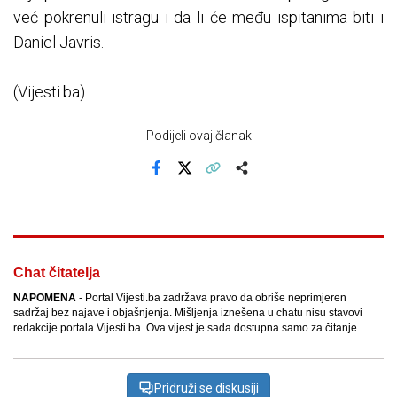
već pokrenuli istragu i da li će među ispitanima biti i
Daniel Javris.
(Vijesti.ba)
Podijeli ovaj članak
Facebook
X
Kopiraj link
Više
Chat čitatelja
NAPOMENA
- Portal Vijesti.ba zadržava pravo da obriše neprimjeren
sadržaj bez najave i objašnjenja. Mišljenja iznešena u chatu nisu stavovi
redakcije portala Vijesti.ba. Ova vijest je sada dostupna samo za čitanje.
Pridruži se diskusiji