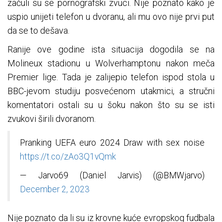
začuli su se pornografski zvuci. Nije poznato kako je
uspio unijeti telefon u dvoranu, ali mu ovo nije prvi put
da se to dešava.
Ranije ove godine ista situacija dogodila se na
Molineux stadionu u Wolverhamptonu nakon meča
Premier lige. Tada je zalijepio telefon ispod stola u
BBC-jevom studiju posvećenom utakmici, a stručni
komentatori ostali su u šoku nakon što su se isti
zvukovi širili dvoranom.
Pranking UEFA euro 2024 Draw with sex noise
https://t.co/zAo3Q1vQmk
— Jarvo69 (Daniel Jarvis) (@BMWjarvo)
December 2, 2023
Nije poznato da li su iz krovne kuće evropskog fudbala