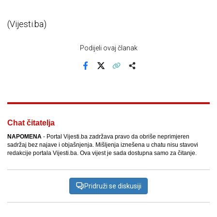
(Vijesti.ba)
Podijeli ovaj članak
Facebook
X
Kopiraj link
Više
Chat čitatelja
NAPOMENA
- Portal Vijesti.ba zadržava pravo da obriše neprimjeren
sadržaj bez najave i objašnjenja. Mišljenja iznešena u chatu nisu stavovi
redakcije portala Vijesti.ba. Ova vijest je sada dostupna samo za čitanje.
Pridruži se diskusiji