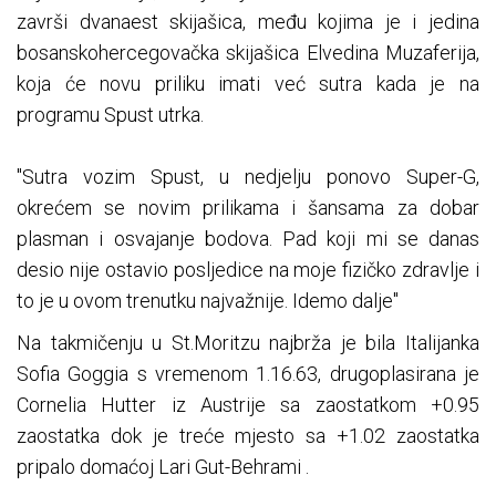
završi dvanaest skijašica, među kojima je i jedina
bosanskohercegovačka skijašica Elvedina Muzaferija,
koja će novu priliku imati već sutra kada je na
programu Spust utrka.
"Sutra vozim Spust, u nedjelju ponovo Super-G,
okrećem se novim prilikama i šansama za dobar
plasman i osvajanje bodova. Pad koji mi se danas
desio nije ostavio posljedice na moje fizičko zdravlje i
to je u ovom trenutku najvažnije. Idemo dalje"
Na takmičenju u St.Moritzu najbrža je bila Italijanka
Sofia Goggia s vremenom 1.16.63, drugoplasirana je
Cornelia Hutter iz Austrije sa zaostatkom +0.95
zaostatka dok je treće mjesto sa +1.02 zaostatka
pripalo domaćoj Lari Gut-Behrami .