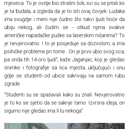
mjeseca. To je ovdje bio strašni šok, svi su se pitali ko
je ta budala, a izgleda da je to isti ovaj čovjek. Ludaka
ima svugdje i meni nije čudno što takvi ljudi hoće da
ubiju nekog, ali čudim se - otkud njima ovakve
američke napadačke puške sa laserskim nišanima? To
je nevjerovatno. I to je posjeduje sa dozvolom, a ima
psihičke probleme pri tome... On je prvo ubio svog oca,
pa onda tih 14-oro ljudi", kaže Jaganjac, koji je gledao
snimke i fotografije sa lica mjesta, uključujući i onu
gdje se studenti od ubice sakrivaju na samom rubu
zgrade:
"Studenti su se spašavali kako su znali. Nevjerovatno
je to ko se sjetio da se sakrije tamo. Izvrsna ideja, on
sigurno nije gledao ima li tu nekoga".