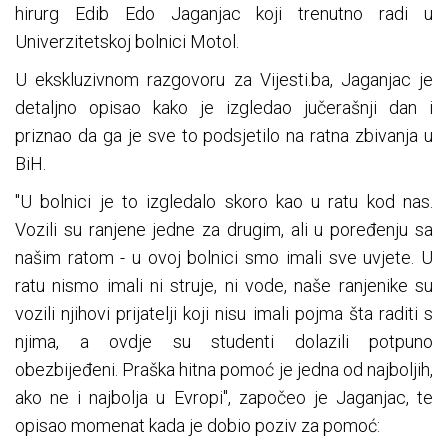
hirurg Edib Edo Jaganjac koji trenutno radi u
Univerzitetskoj bolnici Motol.
U ekskluzivnom razgovoru za Vijesti.ba, Jaganjac je
detaljno opisao kako je izgledao jučerašnji dan i
priznao da ga je sve to podsjetilo na ratna zbivanja u
BiH.
"U bolnici je to izgledalo skoro kao u ratu kod nas.
Vozili su ranjene jedne za drugim, ali u poređenju sa
našim ratom - u ovoj bolnici smo imali sve uvjete. U
ratu nismo imali ni struje, ni vode, naše ranjenike su
vozili njihovi prijatelji koji nisu imali pojma šta raditi s
njima, a ovdje su studenti dolazili potpuno
obezbijeđeni. Praška hitna pomoć je jedna od najboljih,
ako ne i najbolja u Evropi", započeo je Jaganjac, te
opisao momenat kada je dobio poziv za pomoć: