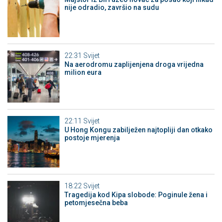
nije odradio, završio na sudu
22:31
Svijet
Na aerodromu zaplijenjena droga vrijedna
milion eura
22:11
Svijet
U Hong Kongu zabilježen najtopliji dan otkako
postoje mjerenja
18:22
Svijet
Tragedija kod Kipa slobode: Poginule žena i
petomjesečna beba