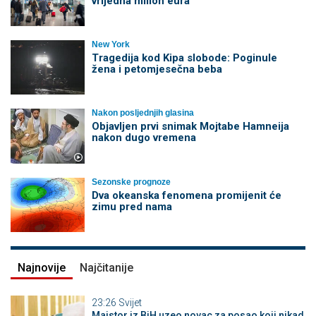
vrijedna milion eura
New York
Tragedija kod Kipa slobode: Poginule
žena i petomjesečna beba
Nakon posljednjih glasina
Objavljen prvi snimak Mojtabe Hamneija
nakon dugo vremena
Sezonske prognoze
Dva okeanska fenomena promijenit će
zimu pred nama
Najnovije
Najčitanije
23:26
Svijet
Majstor iz BiH uzeo novac za posao koji nikad