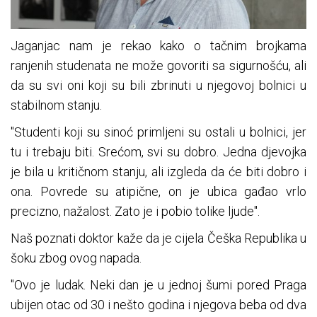
Jaganjac nam je rekao kako o tačnim brojkama
ranjenih studenata ne može govoriti sa sigurnošću, ali
da su svi oni koji su bili zbrinuti u njegovoj bolnici u
stabilnom stanju.
"Studenti koji su sinoć primljeni su ostali u bolnici, jer
tu i trebaju biti. Srećom, svi su dobro. Jedna djevojka
je bila u kritičnom stanju, ali izgleda da će biti dobro i
ona. Povrede su atipične, on je ubica gađao vrlo
precizno, nažalost. Zato je i pobio tolike ljude".
Naš poznati doktor kaže da je cijela Češka Republika u
šoku zbog ovog napada.
"Ovo je ludak. Neki dan je u jednoj šumi pored Praga
ubijen otac od 30 i nešto godina i njegova beba od dva