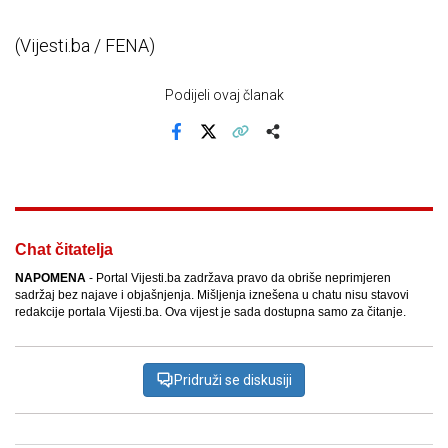
(Vijesti.ba / FENA)
Podijeli ovaj članak
Facebook
X
Kopiraj link
Više
Chat čitatelja
NAPOMENA
- Portal Vijesti.ba zadržava pravo da obriše neprimjeren
sadržaj bez najave i objašnjenja. Mišljenja iznešena u chatu nisu stavovi
redakcije portala Vijesti.ba. Ova vijest je sada dostupna samo za čitanje.
Pridruži se diskusiji