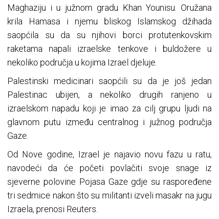
Maghaziju i u južnom gradu Khan Younisu. Oružana
krila Hamasa i njemu bliskog Islamskog džihada
saopćila su da su njihovi borci protutenkovskim
raketama napali izraelske tenkove i buldožere u
nekoliko područja u kojima Izrael djeluje.
Palestinski medicinari saopćili su da je još jedan
Palestinac ubijen, a nekoliko drugih ranjeno u
izraelskom napadu koji je imao za cilj grupu ljudi na
glavnom putu između centralnog i južnog područja
Gaze.
Od Nove godine, Izrael je najavio novu fazu u ratu,
navodeći da će početi povlačiti svoje snage iz
sjeverne polovine Pojasa Gaze gdje su raspoređene
tri sedmice nakon što su militanti izveli masakr na jugu
Izraela, prenosi Reuters.