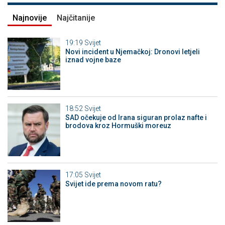
Najnovije
Najčitanije
19:19
Svijet
Novi incident u Njemačkoj: Dronovi letjeli
iznad vojne baze
18:52
Svijet
SAD očekuje od Irana siguran prolaz nafte i
brodova kroz Hormuški moreuz
17:05
Svijet
Svijet ide prema novom ratu?