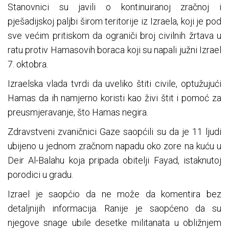
Stanovnici su javili o kontinuiranoj zračnoj i
pješadijskoj paljbi širom teritorije iz Izraela, koji je pod
sve većim pritiskom da ograniči broj civilnih žrtava u
ratu protiv Hamasovih boraca koji su napali južni Izrael
7. oktobra.
Izraelska vlada tvrdi da uveliko štiti civile, optužujući
Hamas da ih namjerno koristi kao živi štit i pomoć za
preusmjeravanje, što Hamas negira.
Zdravstveni zvaničnici Gaze saopćili su da je 11 ljudi
ubijeno u jednom zračnom napadu oko zore na kuću u
Deir Al-Balahu koja pripada obitelji Fayad, istaknutoj
porodici u gradu.
Izrael je saopćio da ne može da komentira bez
detaljnijih informacija. Ranije je saopćeno da su
njegove snage ubile desetke militanata u obližnjem