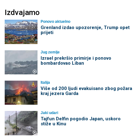
Izdvajamo
Ponovo aktuelno
Grenland izdao upozorenje, Trump opet
prijeti
Jug zemlje
Izrael prekršio primirje i ponovo
bombardovao Liban
Italija
Više od 200 ljudi evakuisano zbog požara
kraj jezera Garda
Jaki udari
Tajfun Delfin pogodio Japan, uskoro
stiže u Kinu