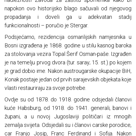
napokon ovo historijsko blago sačuvali od njegovog
propadanja i doveli ga u adekvatan stadij
funkcionalnosti – poručio je Stergar.
Podsjećamo, rezidencija osmanlijskih namjesnika u
Bosni izgrađena je 1868. godine u stilu kasnog baroka
za stolovanja vezira Topal Šerif Osman-paše. Izgrađen
je na temelju prvog dvora (tur. saray; 15. st.) po kojem
je grad dobio ime. Nakon austrougarske okupacije BiH,
Konak postaje jedan od prvih sarajevskih objekata koje
vlasti restauriraju za svoje potrebe.
Ovdje su od 1878. do 1918. godine odsjedali članovi
kuće Habsburg, od 1918. do 1941. generali, banovi i
župani, a u novoj Jugoslaviji političari iz mnogih
zemalja svijeta. Odsjedali su i članovi carske porodice,
car Franjo Josip, Franc Ferdinand i Sofija. Nakon