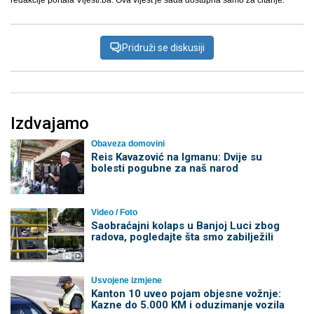
redakcije portala Vijesti.ba. Ova vijest je sada dostupna samo za čitanje.
Pridruži se diskusiji
Izdvajamo
Obaveza domovini
Reis Kavazović na Igmanu: Dvije su
bolesti pogubne za naš narod
Video / Foto
Saobraćajni kolaps u Banjoj Luci zbog
radova, pogledajte šta smo zabilježili
Usvojene izmjene
Kanton 10 uveo pojam objesne vožnje:
Kazne do 5.000 KM i oduzimanje vozila