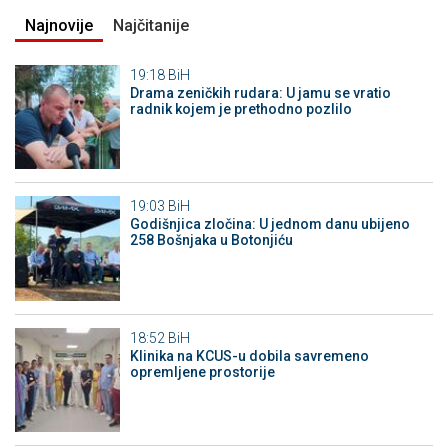
Najnovije
Najčitanije
19:18
BiH
Drama zeničkih rudara: U jamu se vratio
radnik kojem je prethodno pozlilo
19:03
BiH
Godišnjica zločina: U jednom danu ubijeno
258 Bošnjaka u Botonjiću
18:52
BiH
Klinika na KCUS-u dobila savremeno
opremljene prostorije