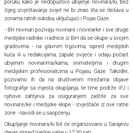
poruku kako je nedopustivo ubijenje novinara/ki, bez
čijeg izvještavanja svijet ne bi znao šta se dešava u
zonama ratnih sukoba, uključujući i Pojas Gaze.
- BH novinari pozivaju novinare i novinarke i sve druge
medijske radnike i radnice iz BiH da se okupe u svojim
gradovima - na glavnim trgovima, ispred medijskih
kuća ili u redakcijama, zapale svijeće i odaju počast
ubijenim novinarima/kama, snimateljima i drugim
medijskim profesionalcima u Pojasu Gaze. Također,
pozivamo ih da na društvenim mrežama objave
fotografije sa mjesta okupljanja, te time podrže IFJ i
njihove zahtjeva za osiguranjem zaštite za sve
novinare/ke i medijske ekipe - izvještače iz ove ratne
zone - navodi se u saopćenju.
Okupljanje novinara/ki bit će organizovano u Sarajevu
danas ispred Vječne vatre u 12.30 sati.