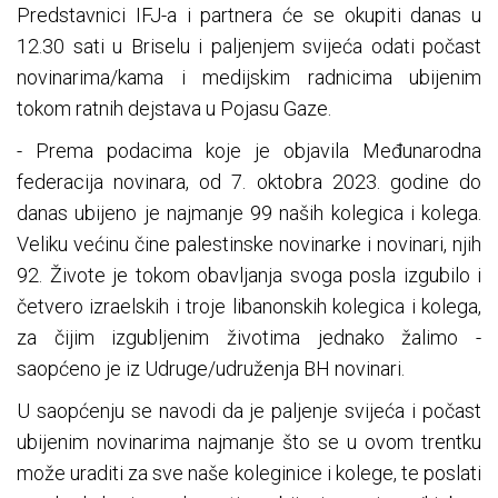
Predstavnici IFJ-a i partnera će se okupiti danas u
12.30 sati u Briselu i paljenjem svijeća odati počast
novinarima/kama i medijskim radnicima ubijenim
tokom ratnih dejstava u Pojasu Gaze.
- Prema podacima koje je objavila Međunarodna
federacija novinara, od 7. oktobra 2023. godine do
danas ubijeno je najmanje 99 naših kolegica i kolega.
Veliku većinu čine palestinske novinarke i novinari, njih
92. Živote je tokom obavljanja svoga posla izgubilo i
četvero izraelskih i troje libanonskih kolegica i kolega,
za čijim izgubljenim životima jednako žalimo -
saopćeno je iz Udruge/udruženja BH novinari.
U saopćenju se navodi da je paljenje svijeća i počast
ubijenim novinarima najmanje što se u ovom trentku
može uraditi za sve naše koleginice i kolege, te poslati