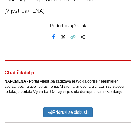
(Vijesti.ba/FENA)
Podijeli ovaj članak
Facebook
X
Kopiraj link
Više
Chat čitatelja
NAPOMENA
- Portal Vijesti.ba zadržava pravo da obriše neprimjeren
sadržaj bez najave i objašnjenja. Mišljenja iznešena u chatu nisu stavovi
redakcije portala Vijesti.ba. Ova vijest je sada dostupna samo za čitanje.
Pridruži se diskusiji