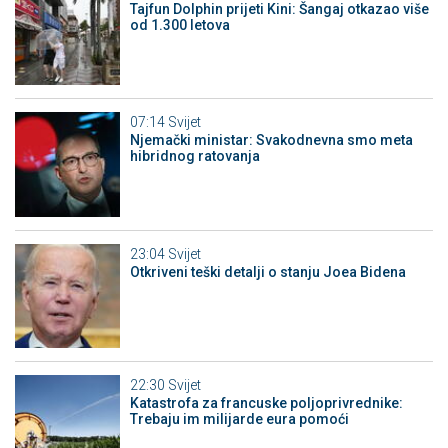
Tajfun Dolphin prijeti Kini: Šangaj otkazao više
od 1.300 letova
07:14
Svijet
Njemački ministar: Svakodnevna smo meta
hibridnog ratovanja
23:04
Svijet
Otkriveni teški detalji o stanju Joea Bidena
22:30
Svijet
Katastrofa za francuske poljoprivrednike:
Trebaju im milijarde eura pomoći