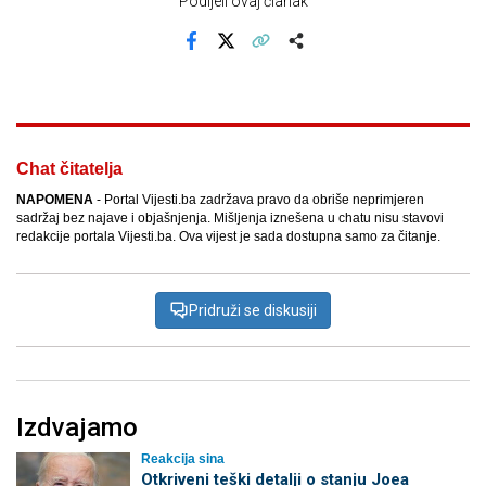
Podijeli ovaj članak
Facebook
X
Kopiraj link
Više
Chat čitatelja
NAPOMENA
- Portal Vijesti.ba zadržava pravo da obriše neprimjeren
sadržaj bez najave i objašnjenja. Mišljenja iznešena u chatu nisu stavovi
redakcije portala Vijesti.ba. Ova vijest je sada dostupna samo za čitanje.
Pridruži se diskusiji
Izdvajamo
Reakcija sina
Otkriveni teški detalji o stanju Joea