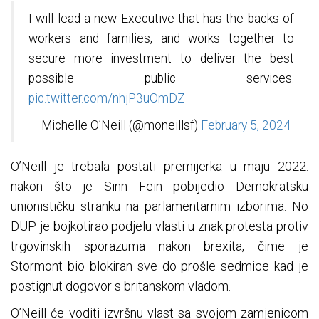
I will lead a new Executive that has the backs of
workers and families, and works together to
secure more investment to deliver the best
possible public services.
pic.twitter.com/nhjP3uOmDZ
— Michelle O’Neill (@moneillsf)
February 5, 2024
O’Neill je trebala postati premijerka u maju 2022.
nakon što je Sinn Fein pobijedio Demokratsku
unionističku stranku na parlamentarnim izborima. No
DUP je bojkotirao podjelu vlasti u znak protesta protiv
trgovinskih sporazuma nakon brexita, čime je
Stormont bio blokiran sve do prošle sedmice kad je
postignut dogovor s britanskom vladom.
O’Neill će voditi izvršnu vlast sa svojom zamjenicom