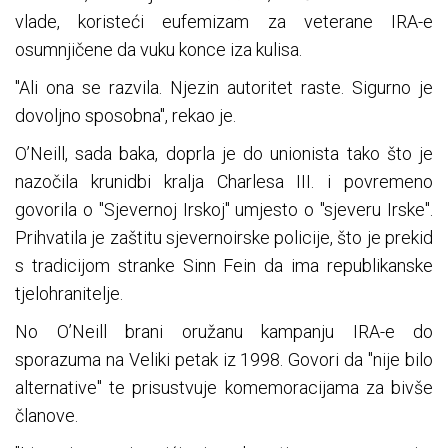
vlade, koristeći eufemizam za veterane IRA-e
osumnjičene da vuku konce iza kulisa.
"Ali ona se razvila. Njezin autoritet raste. Sigurno je
dovoljno sposobna", rekao je.
O’Neill, sada baka, doprla je do unionista tako što je
nazočila krunidbi kralja Charlesa III. i povremeno
govorila o "Sjevernoj Irskoj" umjesto o "sjeveru Irske".
Prihvatila je zaštitu sjevernoirske policije, što je prekid
s tradicijom stranke Sinn Fein da ima republikanske
tjelohranitelje.
No O’Neill brani oružanu kampanju IRA-e do
sporazuma na Veliki petak iz 1998. Govori da "nije bilo
alternative" te prisustvuje komemoracijama za bivše
članove.