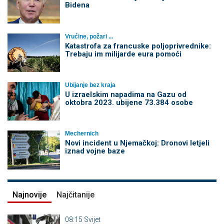
Bidena
Vrućine, požari ...
Katastrofa za francuske poljoprivrednike:
Trebaju im milijarde eura pomoći
Ubijanje bez kraja
U izraelskim napadima na Gazu od
oktobra 2023. ubijene 73.384 osobe
Mechernich
Novi incident u Njemačkoj: Dronovi letjeli
iznad vojne baze
Najnovije
Najčitanije
08:15
Svijet