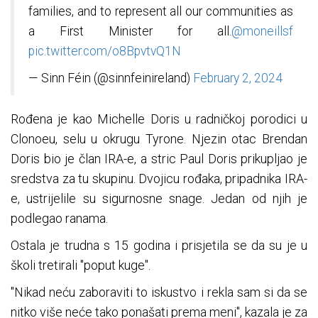
families, and to represent all our communities as
a First Minister for all.
@moneillsf
pic.twitter.com/o8BpvtvQ1N
— Sinn Féin (@sinnfeinireland)
February 2, 2024
Rođena je kao Michelle Doris u radničkoj porodici u
Clonoeu, selu u okrugu Tyrone. Njezin otac Brendan
Doris bio je član IRA-e, a stric Paul Doris prikupljao je
sredstva za tu skupinu. Dvojicu rođaka, pripadnika IRA-
e, ustrijelile su sigurnosne snage. Jedan od njih je
podlegao ranama.
Ostala je trudna s 15 godina i prisjetila se da su je u
školi tretirali "poput kuge".
"Nikad neću zaboraviti to iskustvo i rekla sam si da se
nitko više neće tako ponašati prema meni", kazala je za