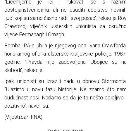
"Licemjerno je ići i rukovati se s raznim
dostojanstvenicima, ali ne osuditi ubojstvo nevinih
ljudi koji su samo časno radili svoj posao", rekao je Roy
Crawford, vijećnik ulsterskih unionista za okružno
vijeće Fermanagh i Omagh.
Bomba IRA-e ubila je njegovog oca Ivana Crawforda,
honorarnog oficira ulsterske kraljevske policije, 1987.
godine. "Pravda nije zadovoljena. Ubojice su na
slobodi", rekao je.
Ipak, unionisti su izrazili nadu u obnovu Stormonta.
"Ulazimo u novu fazu historije. Ne znamo što nam
budućnost nosi. Nadamo se da je to nešto opipljivo i
pozitivno", naveli su.
(Vijesti.ba/HINA)