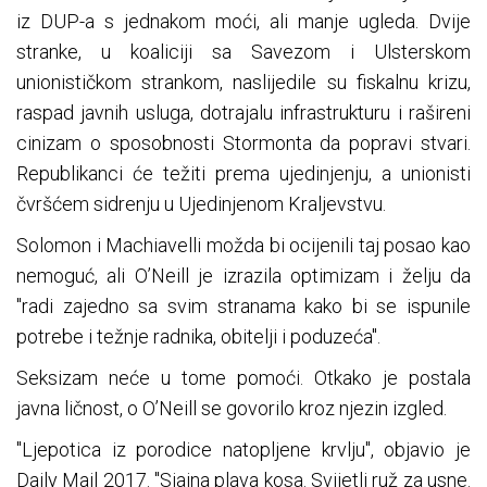
iz DUP-a s jednakom moći, ali manje ugleda. Dvije
stranke, u koaliciji sa Savezom i Ulsterskom
unionističkom strankom, naslijedile su fiskalnu krizu,
raspad javnih usluga, dotrajalu infrastrukturu i rašireni
cinizam o sposobnosti Stormonta da popravi stvari.
Republikanci će težiti prema ujedinjenju, a unionisti
čvršćem sidrenju u Ujedinjenom Kraljevstvu.
Solomon i Machiavelli možda bi ocijenili taj posao kao
nemoguć, ali O’Neill je izrazila optimizam i želju da
"radi zajedno sa svim stranama kako bi se ispunile
potrebe i težnje radnika, obitelji i poduzeća".
Seksizam neće u tome pomoći. Otkako je postala
javna ličnost, o O’Neill se govorilo kroz njezin izgled.
"Ljepotica iz porodice natopljene krvlju", objavio je
Daily Mail 2017. "Sjajna plava kosa. Svijetli ruž za usne.