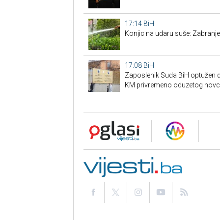
17:14
BiH
Konjic na udaru suše: Zabranjen
17:08
BiH
Zaposlenik Suda BiH optužen d
KM privremeno oduzetog nov