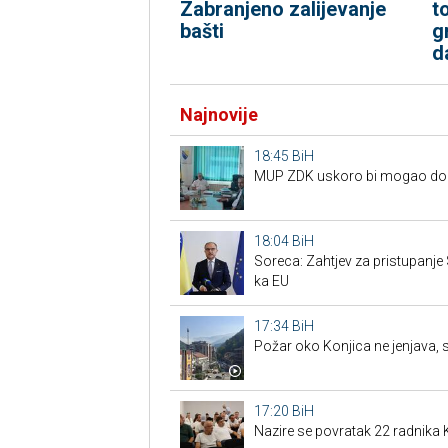
Zabranjeno zalijevanje
t
bašti
g
d
Najnovije
18:45
BiH
MUP ZDK uskoro bi mogao dobit
18:04
BiH
Soreca: Zahtjev za pristupanje
ka EU
17:34
BiH
Požar oko Konjica ne jenjava, 
17:20
BiH
Nazire se povratak 22 radnik