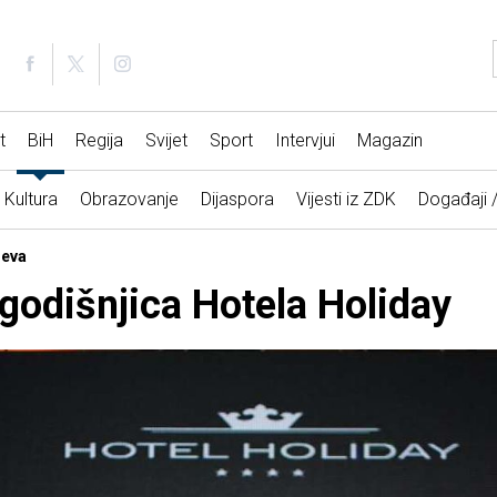
t
BiH
Regija
Svijet
Sport
Intervjui
Magazin
Kultura
Obrazovanje
Dijaspora
Vijesti iz ZDK
Događaji 
jeva
 godišnjica Hotela Holiday