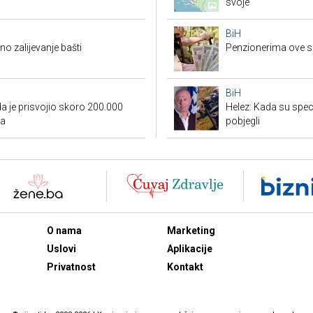
svoje
BiH
o zalijevanje bašti
Penzionerima ove s
BiH
a je prisvojio skoro 200.000
Helez: Kada su specij
ca
pobjegli
O nama
Marketing
Uslovi
Aplikacije
Privatnost
Kontakt