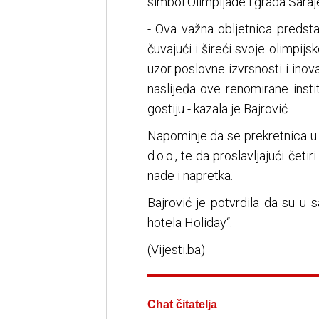
simbol Olimpijade i grada Saraj
- Ova važna obljetnica predstav
čuvajući i šireći svoje olimpijs
uzor poslovne izvrsnosti i ino
naslijeđa ove renomirane insti
gostiju - kazala je Bajrović.
Napominje da se prekretnica u 
d.o.o., te da proslavljajući čet
nade i napretka.
Bajrović je potvrdila da su u s
hotela Holiday“.
(Vijesti.ba)
Chat čitatelja