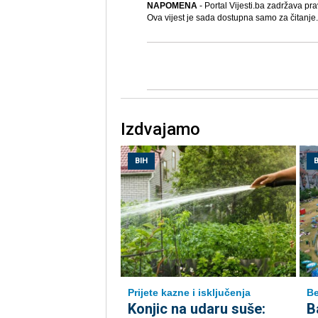
NAPOMENA
- Portal Vijesti.ba zadržava pra
Ova vijest je sada dostupna samo za čitanje.
Izdvajamo
BIH
B
Prijete kazne i isključenja
Be
Konjic na udaru suše:
B