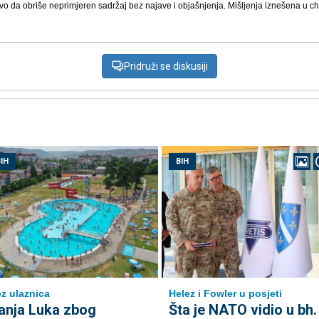
vo da obriše neprimjeren sadržaj bez najave i objašnjenja. Mišljenja iznešena u chat
Pridruži se diskusiji
IH
BIH
z ulaznica
Helez i Fowler u posjeti
anja Luka zbog
Šta je NATO vidio u bh.