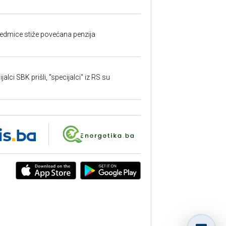
edmice stiže povećana penzija
alci SBK prišli, "specijalci" iz RS su