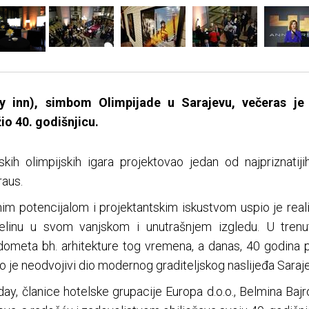
y inn), simbom Olimpijade u Sarajevu, večeras je 
o 40. godišnjicu.
h olimpijskih igara projektovao jedan od najpriznatijih
raus.
nim potencijalom i projektantskim iskustvom uspio je real
cjelinu u svom vanjskom i unutrašnjem izgledu. U trenu
dometa bh. arhitekture tog vremena, a danas, 40 godina pos
o je neodvojivi dio modernog graditeljskog naslijeđa Saraje
day, članice hotelske grupacije Europa d.o.o., Belmina Bajr