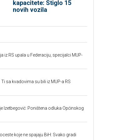
kapacitete: Stiglo 15
novih vozila
 iz RS upala u Federaciju, specijalci MUP-
 Ti sa kvadovima su bili iz MUP-a RS
ije Izetbegović: Poništena odluka Općinskog
toceste koje ne spajaju BiH: Svako gradi