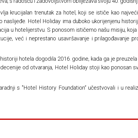
eva, s radošću i zadovoljstvom obilježava svoju 40. godišnj
lja krucijalan trenutak za hotel, koji se ističe kao najve
ko naslijeđe. Hotel Holiday ima duboko ukorijenjenu historij
vacija u hotelijerstvu. S ponosom ističemo našu misiju, ko
tucije, već i neprestano usavršavanje i prilagođavanje pr
historiji hotela dogodila 2016. godine, kada ga je preuze
iri decenije od otvaranja, Hotel Holiday stoji kao ponosan sv
aradnji s "Hotel History Foundation“ učestvovali i u realiza