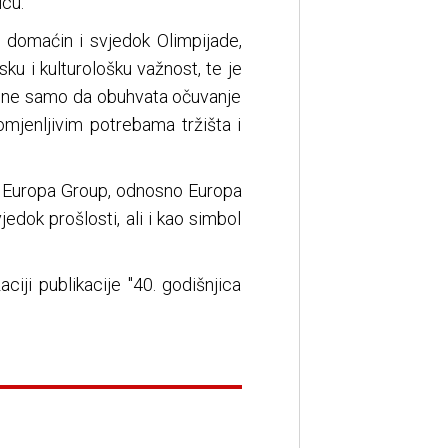
icu.
ći domaćin i svjedok Olimpijade,
sku i kulturološku važnost, te je
ja ne samo da obuhvata očuvanje
omjenljivim potrebama tržišta i
la Europa Group, odnosno Europa
jedok prošlosti, ali i kao simbol
ciji publikacije "40. godišnjica