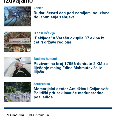
Izdvajamo
Zenica
Rudari četvrti dan pod zemljom, ne izlaze
do ispunjenja zahtjeva
U selu Oćevija
"Pekijada" u Varešu okupila 37 ekipa iz
četiri države regiona
Budimo humani
Pozivom na broj 17056 donirate 2 KM za
liječenje malog Edina Mahmutovića iz
Ilijaša
Srebrenica
Memorijalni centar Amidžiću i Cvijanović:
Politički pritisak imat će međunarodne
posljedice
Najnovije
Najčitanije