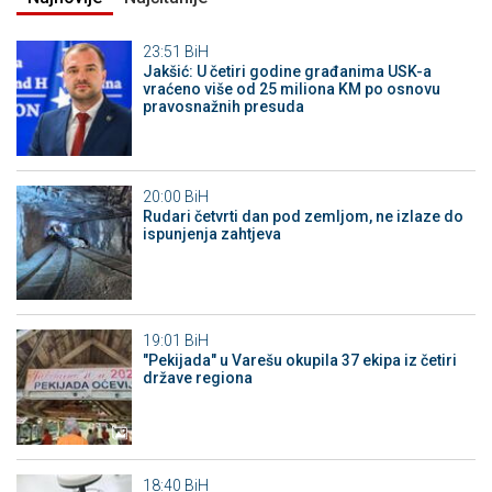
23:51
BiH
Jakšić: U četiri godine građanima USK-a
vraćeno više od 25 miliona KM po osnovu
pravosnažnih presuda
20:00
BiH
Rudari četvrti dan pod zemljom, ne izlaze do
ispunjenja zahtjeva
19:01
BiH
"Pekijada" u Varešu okupila 37 ekipa iz četiri
države regiona
18:40
BiH