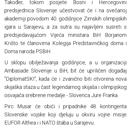
Također, tokom posjete Bosni i Hercegovini
predsjednica Slovenije učestvovat će i na svečanoj
akademiji povodom 40. godišnjice Zimskih olimpijskih
igara u Sarajevu, a za sutra su najavljeni susreti s
predsjedavajućom Vijeća ministara BiH Borjanom
Krišto te članovima Kolegija Predstavničkog doma i
Doma naroda PSBiH.
U sklopu obilježavanja godišnjice, a u organizaciji
Ambasade Slovenije u BiH, bit će upriličen događaj
"DiplomatSKI", kada će i zvanično biti otvorena nova
skijaška staza u čast legendarnog skijaša i olimpijskog
osvajača srebrene medalje - Slovenca Jure Franka.
Pirc Musar će obići i pripadnike 48. kontingenta
Slovenske vojske koji djeluju u okviru vojne misije
EUFOR Althea i i NATO štaba u Sarajevu.