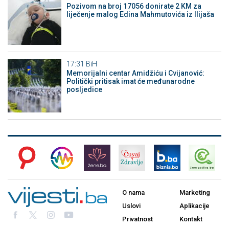
Pozivom na broj 17056 donirate 2 KM za
liječenje malog Edina Mahmutovića iz Ilijaša
17:31
BiH
Memorijalni centar Amidžiću i Cvijanović:
Politički pritisak imat će međunarodne
posljedice
O nama
Marketing
Uslovi
Aplikacije
Privatnost
Kontakt