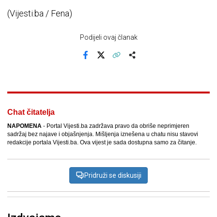
(Vijesti.ba / Fena)
Podijeli ovaj članak
Facebook
X
Kopiraj link
Više
Chat čitatelja
NAPOMENA
- Portal Vijesti.ba zadržava pravo da obriše neprimjeren
sadržaj bez najave i objašnjenja. Mišljenja iznešena u chatu nisu stavovi
redakcije portala Vijesti.ba. Ova vijest je sada dostupna samo za čitanje.
Pridruži se diskusiji